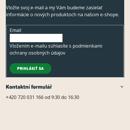
á
p
Vložte svoj e-mail a my Vám budeme zasielať
informácie o nových produktoch na našom e-shope.
ä
t
Email
i
e
Vložením e-mailu súhlasíte s
podmienkami
ochrany osobných údajov
PRIHLÁSIŤ SA
Kontaktní formulář
+420 720 031 166 od 9:30 do 16:30