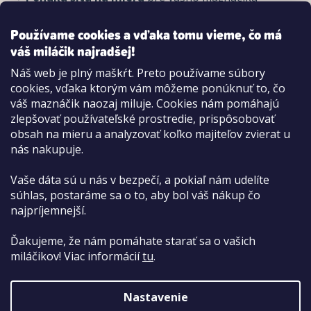
REGISTROVAŤ
Používame cookies a vďaka tomu vieme, čo má
váš miláčik najradšej!
Náš web je plný maškŕt. Preto používame súbory
cookies, vďaka ktorým vám môžeme ponúknuť to, čo
Možnosti platby:
váš maznáčik naozaj miluje. Cookies nám pomáhajú
Dobierkou
zlepšovať používateľské prostredie, prispôsobovať
Hotovo aj kartou na pobočke
obsah na mieru a analyzovať koľko majiteľov zvierat u
nás nakupuje.
Vaše dáta sú u nás v bezpečí, a pokiaľ nám udelíte
súhlas, postaráme sa o to, aby bol váš nákup čo
najpríjemnejší.
Ďakujeme, že nám pomáhate starať sa o vašich
miláčikov! Viac informácií
tu
.
Nastavenie