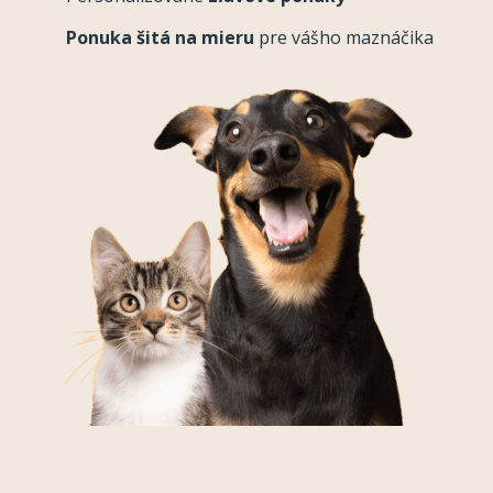
Ponuka šitá na mieru
pre vášho maznáčika