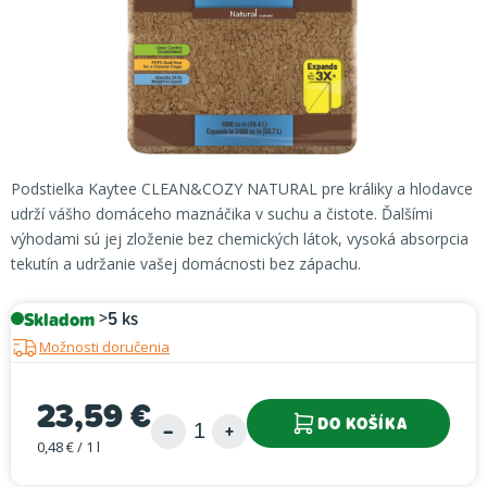
Podstielka Kaytee CLEAN&COZY NATURAL pre králiky a hlodavce
udrží vášho domáceho maznáčika v suchu a čistote. Ďalšími
výhodami sú jej zloženie bez chemických látok, vysoká absorpcia
tekutín a udržanie vašej domácnosti bez zápachu.
Skladom
>5 ks
Možnosti doručenia
23,59 €
DO KOŠÍKA
0,48 € / 1 l
Jednotková cena: