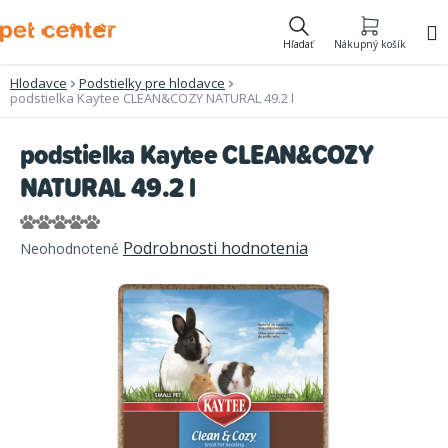
Prejsť
na
Hľadať
Nákupný košík
obsah
Hlodavce
Podstielky pre hlodavce
podstielka Kaytee CLEAN&COZY NATURAL 49.2 l
podstielka Kaytee CLEAN&COZY
NATURAL 49.2 l
Priemerné
Podrobnosti hodnotenia
Neohodnotené
hodnotenie
produktu
je
0,0
z
5
hviezdičiek.