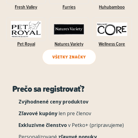
Fresh Valley
Furries
Huhubamboo
Pet Royal
Natures Variety
Wellness Core
VŠETKY ZNAČKY
Prečo sa registrovať?
Zvýhodnené ceny produktov
Zľavové kupóny
len pre členov
Exkluzívne členstvo
v Petko+ (pripravujeme)
Personalizované
zľavové ponuky