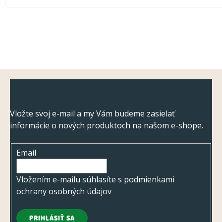
Z
Odoberať newsletter
á
p
Vložte svoj e-mail a my Vám budeme zasielať
informácie o nových produktoch na našom e-shope.
ä
t
Email
i
e
Vložením e-mailu súhlasíte s
podmienkami
ochrany osobných údajov
PRIHLÁSIŤ SA