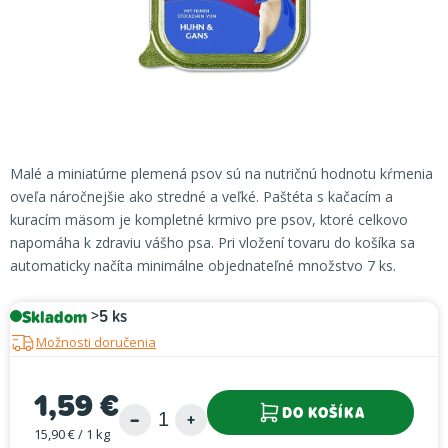
Malé a miniatúrne plemená psov sú na nutričnú hodnotu kŕmenia
oveľa náročnejšie ako stredné a veľké. Paštéta s kačacím a
kuracím mäsom je kompletné krmivo pre psov, ktoré celkovo
napomáha k zdraviu vášho psa. Pri vložení tovaru do košíka sa
automaticky načíta minimálne objednateľné množstvo 7 ks.
Skladom
>5 ks
Možnosti doručenia
1,59 €
DO KOŠÍKA
15,90 € / 1 kg
Jednotková cena: