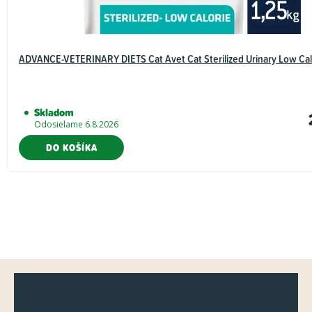
ADVANCE-VETERINARY DIETS Cat Avet Cat Sterilized Urinary Low Calo
Skladom
Odosielame 6.8.2026
DO KOŠÍKA
Z
Odoberať newsletter
á