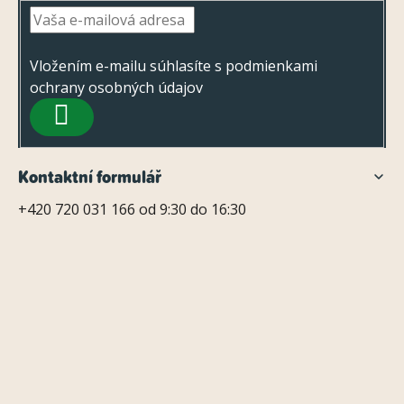
p
ä
t
Vložením e-mailu súhlasíte s
podmienkami
ochrany osobných údajov
i
PRIHLÁSIŤ
e
SA
Kontaktní formulář
+420 720 031 166 od 9:30 do 16:30