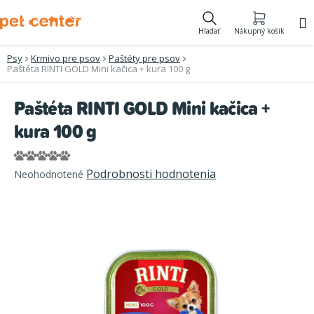
Prejsť
na
Hľadať
Nákupný košík
obsah
Psy
Krmivo pre psov
Paštéty pre psov
Paštéta RINTI GOLD Mini kačica + kura 100 g
Paštéta RINTI GOLD Mini kačica +
kura 100 g
Priemerné
Podrobnosti hodnotenia
Neohodnotené
hodnotenie
produktu
je
0,0
z
5
hviezdičiek.