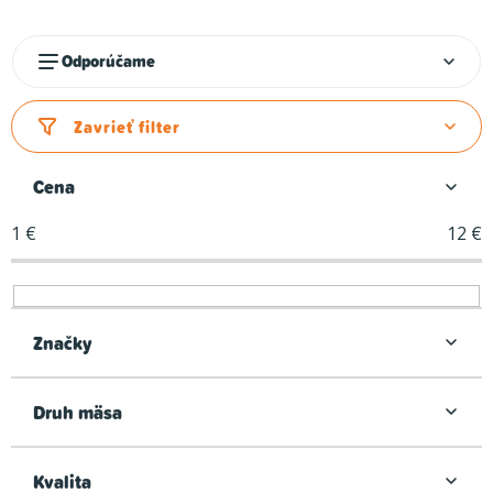
R
Odporúčame
a
d
Zavrieť filter
e
n
Cena
i
1
€
12
€
e
p
r
o
Značky
d
u
Druh mäsa
k
t
Kvalita