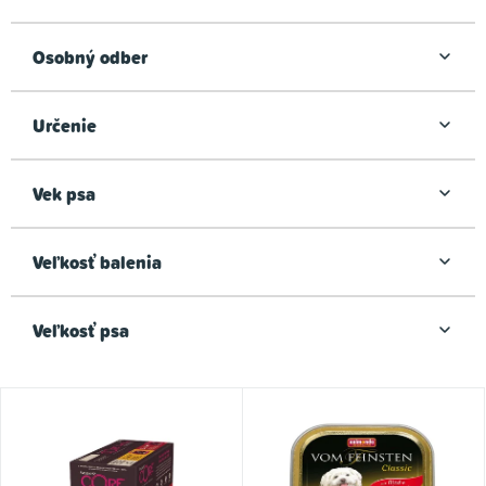
o
v
Osobný odber
Určenie
Vek psa
Veľkosť balenia
Veľkosť psa
V
ý
p