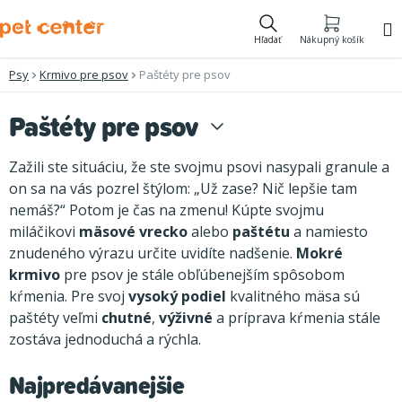
Prejsť
na
Hľadať
Nákupný košík
obsah
Psy
Krmivo pre psov
Paštéty pre psov
Paštéty pre psov
Zažili ste situáciu, že ste svojmu psovi nasypali granule a
on sa na vás pozrel štýlom: „Už zase? Nič lepšie tam
nemáš?“ Potom je čas na zmenu! Kúpte svojmu
miláčikovi
mäsové vrecko
alebo
paštétu
a namiesto
znudeného výrazu určite uvidíte nadšenie.
Mokré
krmivo
pre psov je stále obľúbenejším spôsobom
kŕmenia. Pre svoj
vysoký podiel
kvalitného mäsa sú
paštéty veľmi
chutné
,
výživné
a príprava kŕmenia stále
zostáva jednoduchá a rýchla.
Najpredávanejšie