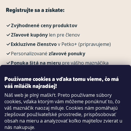
Registrujte sa a získate:
Zvýhodnené ceny produktov
Zľavové kupóny
len pre členov
Exkluzívne členstvo
v Petko+ (pripravujeme)
Personalizované
zľavové ponuky
Ponuka šitá na mieru
pre vášho maznáčika
REGISTROVAŤ
Používame cookies a vďaka tomu vieme, čo má
váš miláčik najradšej!
Náš web je plný maškŕt. Preto používame súbory
cookies, vďaka ktorým vám môžeme ponúknuť to, čo
Možnosti platby:
váš maznáčik naozaj miluje. Cookies nám pomáhajú
Dobierkou
zlepšovať používateľské prostredie, prispôsobovať
Hotovo aj kartou na pobočke
obsah na mieru a analyzovať koľko majiteľov zvierat u
nás nakupuje.