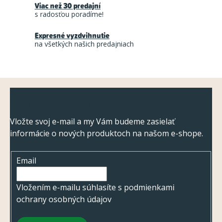
Viac než 30 predajní
c
s radosťou poradíme!
i
Expresné vyzdvihnutie
e
na všetkých našich predajniach
p
r
v
Z
k
Odoberať newsletter
á
y
v
p
Vložte svoj e-mail a my Vám budeme zasielať
ý
informácie o nových produktoch na našom e-shope.
ä
p
t
i
Email
i
s
e
Vložením e-mailu súhlasíte s
podmienkami
u
ochrany osobných údajov