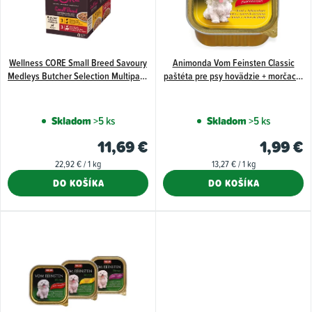
i
s
p
Wellness CORE Small Breed Savoury
Animonda Vom Feinsten Classic
r
Medleys Butcher Selection Multipack
paštéta pre psy hovädzie + morčacie
o
510 g
srdce 150g
d
Skladom
>5 ks
Skladom
>5 ks
u
11,69 €
1,99 €
k
Jednotková
Jednotková
22,92 € / 1 kg
13,27 € / 1 kg
t
cena:
cena:
DO KOŠÍKA
DO KOŠÍKA
o
v