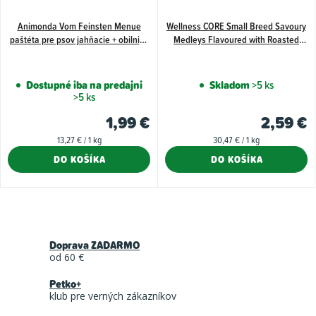
Animonda Vom Feinsten Menue
Wellness CORE Small Breed Savoury
paštéta pre psov jahňacie + obilniny
Medleys Flavoured with Roasted
150 g
Chicken, Duck, Peas & Carrots 85 g
Dostupné iba na predajni
Skladom
>5 ks
>5 ks
1,99 €
2,59 €
Jednotková
Jednotková
13,27 € / 1 kg
30,47 € / 1 kg
cena:
cena:
DO KOŠÍKA
DO KOŠÍKA
O
v
Doprava ZADARMO
l
od 60 €
á
Petko+
d
klub pre verných zákazníkov
a