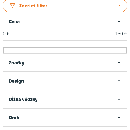
d
Zavrieť filter
e
n
Cena
i
0
€
130
€
e
p
r
o
Značky
d
u
Design
k
t
Dĺžka vôdzky
o
v
Druh