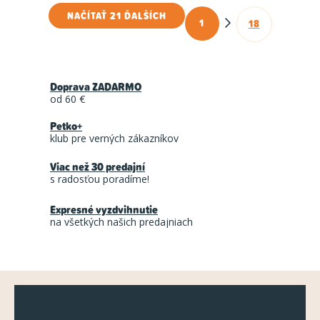
NAČÍTAŤ 21 ĎALŠÍCH
1
18
O
S
t
v
r
l
á
Doprava ZADARMO
á
n
od 60 €
d
k
Petko+
a
o
klub pre verných zákazníkov
c
v
a
Viac než 30 predajní
i
s radosťou poradíme!
n
e
i
p
Expresné vyzdvihnutie
e
na všetkých našich predajniach
r
v
k
Z
y
Odoberať newsletter
v
á