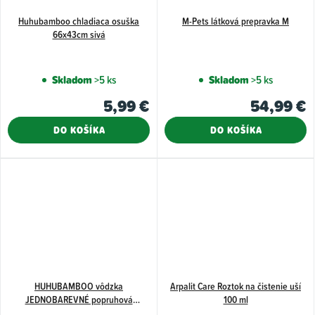
Huhubamboo chladiaca osuška
M-Pets látková prepravka M
66x43cm sivá
Skladom
>5 ks
Skladom
>5 ks
5,99 €
54,99 €
DO KOŠÍKA
DO KOŠÍKA
HUHUBAMBOO vôdzka
Arpalit Care Roztok na čistenie uší
JEDNOBAREVNÉ popruhová
100 ml
1x120cm, fuchsia