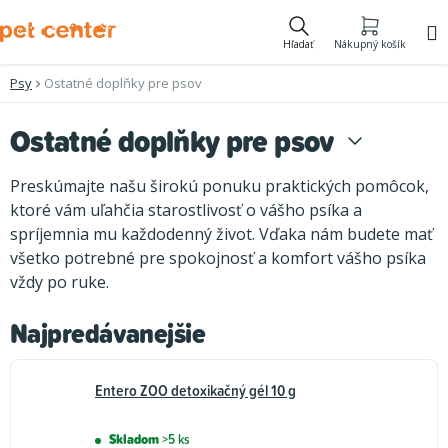
Prejsť
na
Hľadať
Nákupný košík
obsah
Psy
Ostatné doplňky pre psov
Ostatné doplňky pre psov
Preskúmajte našu širokú ponuku praktických pomôcok,
ktoré vám uľahčia starostlivosť o vášho psíka a
spríjemnia mu každodenný život. Vďaka nám budete mať
všetko potrebné pre spokojnosť a komfort vášho psíka
vždy po ruke.
Najpredávanejšie
Entero ZOO detoxikačný gél 10 g
Skladom
>5 ks