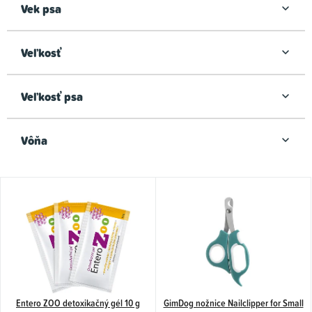
Vek psa
Veľkosť
Veľkosť psa
Vôňa
V
ý
p
i
s
p
Entero ZOO detoxikačný gél 10 g
GimDog nožnice Nailclipper for Small
r