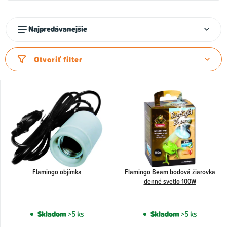
R
Najpredávanejšie
a
d
Otvoriť filter
e
n
V
i
ý
e
p
p
i
r
s
o
p
d
Flamingo objímka
Flamingo Beam bodová žiarovka
r
denné svetlo 100W
u
o
k
d
Skladom
>5 ks
Skladom
>5 ks
t
u