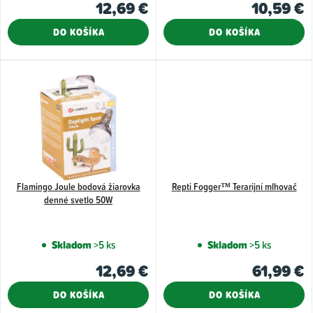
12,69 €
10,59 €
o
k
v
t
DO KOŠÍKA
DO KOŠÍKA
o
v
Flamingo Joule bodová žiarovka
Repti Fogger™ Terarijní mlhovač
denné svetlo 50W
Skladom
>5 ks
Skladom
>5 ks
12,69 €
61,99 €
DO KOŠÍKA
DO KOŠÍKA