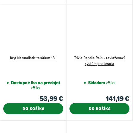
Kryt Naturalistic terárium 18´´
Trixie Reptile Rain - zavlažovací
systém pre terária
Dostupné iba na predajni
Skladom
>5 ks
>5 ks
53,99 €
141,19 €
DO KOŠÍKA
DO KOŠÍKA