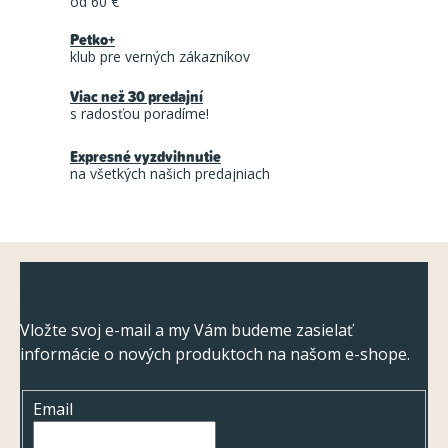
od 60 €
á
Petko+
d
klub pre verných zákazníkov
a
Viac než 30 predajní
c
s radosťou poradíme!
i
Expresné vyzdvihnutie
e
na všetkých našich predajniach
p
r
v
Z
k
Odoberať newsletter
á
y
v
p
Vložte svoj e-mail a my Vám budeme zasielať
ý
informácie o nových produktoch na našom e-shope.
ä
p
t
i
Email
i
s