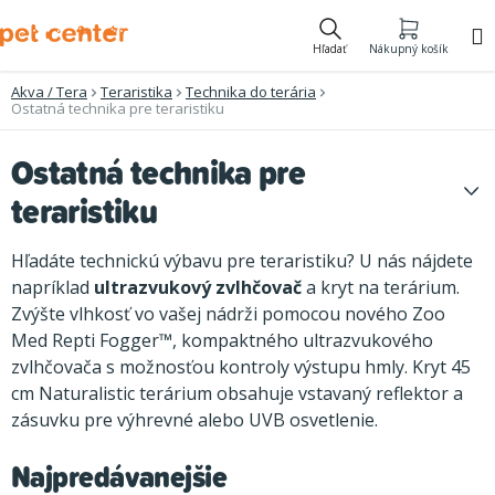
Prejsť
na
Hľadať
Nákupný košík
obsah
Akva / Tera
Teraristika
Technika do terária
Ostatná technika pre teraristiku
Ostatná technika pre
teraristiku
Hľadáte technickú výbavu pre teraristiku? U nás nájdete
napríklad
ultrazvukový zvlhčovač
a kryt na terárium.
Zvýšte vlhkosť vo vašej nádrži pomocou nového Zoo
Med Repti Fogger™, kompaktného ultrazvukového
zvlhčovača s možnosťou kontroly výstupu hmly. Kryt 45
cm Naturalistic terárium obsahuje vstavaný reflektor a
zásuvku pre výhrevné alebo UVB osvetlenie.
Najpredávanejšie