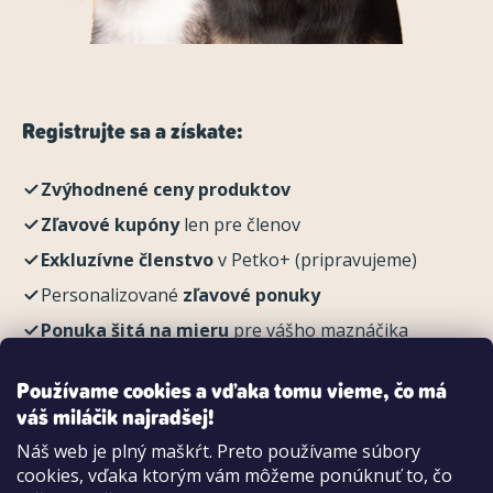
Registrujte sa a získate:
Zvýhodnené ceny produktov
Zľavové kupóny
len pre členov
Exkluzívne členstvo
v Petko+ (pripravujeme)
Personalizované
zľavové ponuky
Ponuka šitá na mieru
pre vášho maznáčika
REGISTROVAŤ
Používame cookies a vďaka tomu vieme, čo má
váš miláčik najradšej!
Náš web je plný maškŕt. Preto používame súbory
cookies, vďaka ktorým vám môžeme ponúknuť to, čo
Možnosti platby: