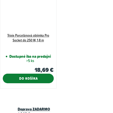
Trixie Porcelánová objímka Pro
Socket do 250 W, 1,8 m
Dostupné iba na predajni
>5 ks
18,69 €
DO KOŠÍKA
O
v
Doprava ZADARMO
l