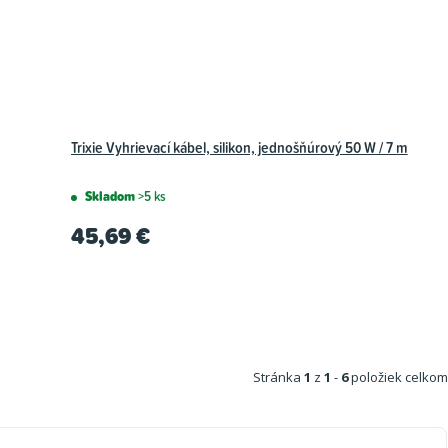
Trixie Vyhrievací kábel, silikon, jednošňúrový 50 W / 7 m
Skladom
>5 ks
45,69 €
Stránka
1
z
1
-
6
položiek celkom