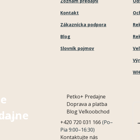
Zoznam predajní
Ods
y
Kontakt
Oc
v
Zákaznícka podpora
Re
ý
p
Blog
Re
i
Slovník pojmov
Ve
s
Vý
u
WH
e
Petko+
Predajne
Doprava a platba
Blog
Veľkoobchod
dajne
redajne
+420 720 031 166
(Po–
Pia 9:00–16:30)
Kontaktujte nás