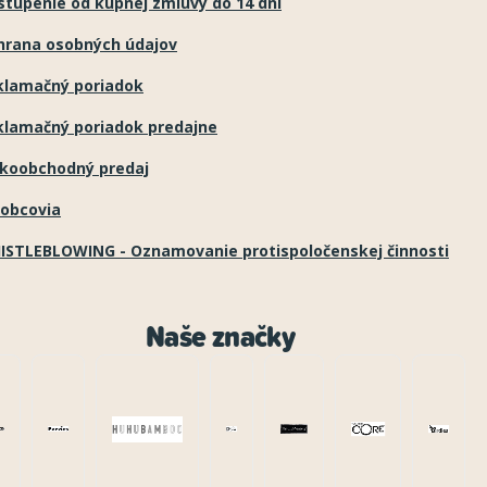
túpenie od kúpnej zmluvy do 14 dní
hrana osobných údajov
klamačný poriadok
klamačný poriadok predajne
ľkoobchodný predaj
robcovia
ISTLEBLOWING - Oznamovanie protispoločenskej činnosti
Naše značky