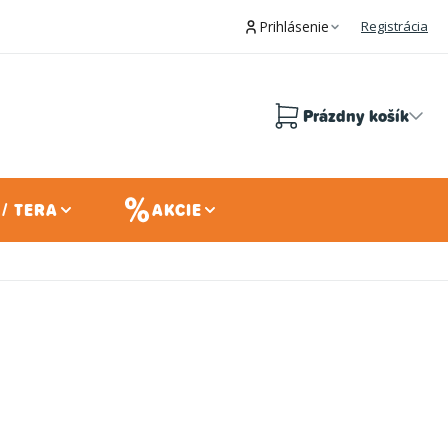
Prihlásenie
Registrácia
Prázdny košík
Nákupný
košík
/ TERA
AKCIE