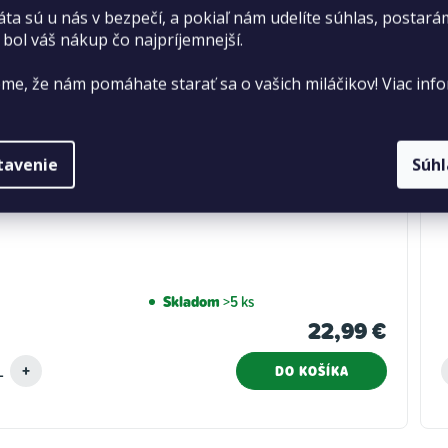
áta sú u nás v bezpečí, a pokiaľ nám udelíte súhlas, postará
 bol váš nákup čo najpríjemnejší.
me, že nám pomáhate starať sa o vašich miláčikov! Viac info
tavenie
Súh
Eco-Therm akvarijný ohrievač 200W
Skladom
>5 ks
22,99 €
DO KOŠÍKA