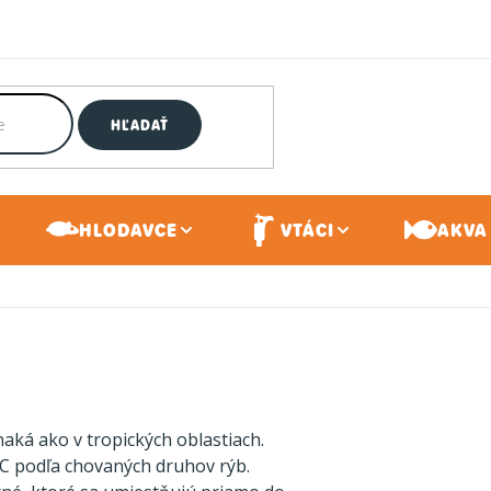
HĽADAŤ
HLODAVCE
VTÁCI
AKVA 
naká ako v tropických oblastiach.
°C podľa chovaných druhov rýb.