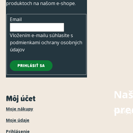
i
produktoch na našom e-shope.
e
Email
Vložením e-mailu súhlasíte s
podmienkami ochrany osobných
údajov
PRIHLÁSIŤ SA
Naš
Môj účet
pre
Moje nákupy
Všetky p
Moje údaje
Prihlásenie