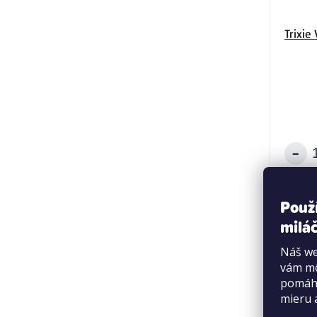
Trixie
Použ
miláč
Náš we
vám mô
pomáha
mieru 