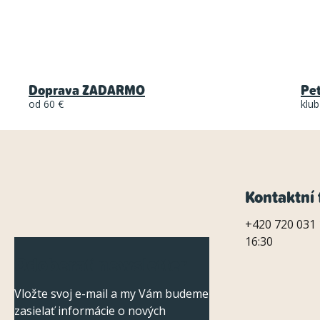
Doprava ZADARMO
Pe
od 60 €
klub
Z
Kontaktní 
á
+420 720 031 
16:30
p
Odoberať newsletter
ä
Vložte svoj e-mail a my Vám budeme
t
zasielať informácie o nových