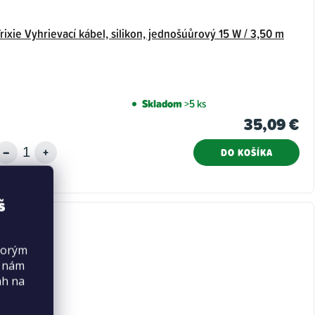
rixie Vyhrievací kábel, silikon, jednošúůrový 15 W / 3,50 m
Skladom
>5 ks
35,09 €
DO KOŠÍKA
š
torým
s nám
ah na