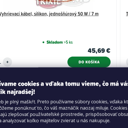
 Vyhrievací kábel, silikon, jednošňúrový 50 W / 7 m
T
Skladom
>5 ks
45,69 €
DO KOŠÍKA
ívame cookies a vďaka tomu vieme, čo má vá
ik najradšej!
b je plný maškŕt. Preto používame súbory cookies, vďaka k
žeme ponúknuť to, čo váš maznáčik naozaj miluje. Cookie
jú zlepšovať používateľské prostredie, prispôsobovať obs
a analyzovať koľko majiteľov zvierat u nás nakupuje.