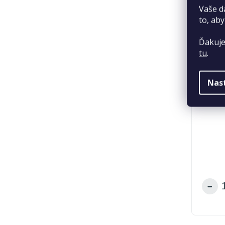
Vaše d
to, aby
Ďakuje
tu
.
Nas
Newa 