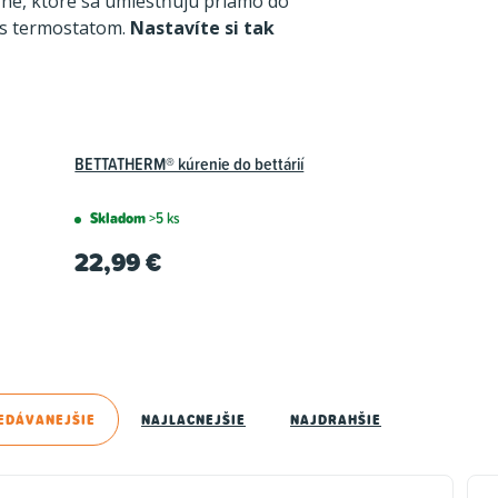
rné, ktoré sa umiestňujú priamo do
ú s termostatom.
Nastavíte si tak
BETTATHERM® kúrenie do bettárií
Skladom
>5 ks
22,99 €
EDÁVANEJŠIE
NAJLACNEJŠIE
NAJDRAHŠIE