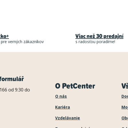
O
v
l
tko+
Viac než 30 predajní
á
 pre verných zákazníkov
s radosťou poradíme!
d
a
c
i
formulář
O PetCenter
V
e
166 od 9:30 do
p
O nás
Do
r
Kariéra
Mo
v
Vzdelávanie
Ob
k