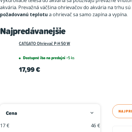
Vykurovacie telesá do akvária sa používajú prevažne vnúto
akvária. Prevažná väčšina ohrievačov do akvária na trhu s
požadovanú teplotu
a ohrievač sa samo zapína a vypína.
Najpredávanejšie
CATGATO Ohrievač P-H 50 W
Dostupné iba na predajni
>5 ks
17,99 €
B
R
NAJPR
Cena
o
a
17
€
46
€
V
č
d