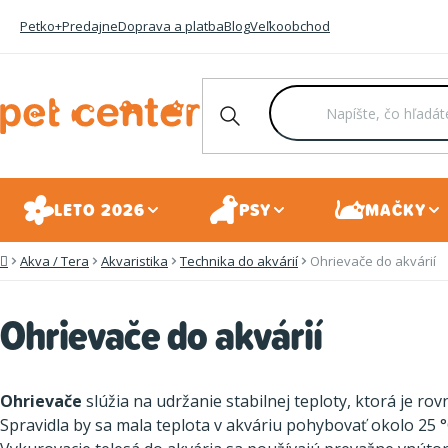
Prejsť
Petko+
Predajne
Doprava a platba
Blog
Veľkoobchod
na
obsah
LETO 2026
PSY
MAČKY
Akva / Tera
Akvaristika
Technika do akvárií
Ohrievače do akvárií
Domov
Ohrievače do akvárií
Ohrievače
slúžia na udržanie stabilnej teploty, ktorá je rov
Spravidla by sa mala teplota v akváriu pohybovať okolo 25 