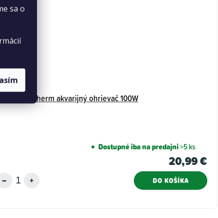
me sa o
rmácií
lasím
Newa Eco-Therm akvarijný ohrievač 100W
Dostupné iba na predajni
>5 ks
20,99 €
DO KOŠÍKA