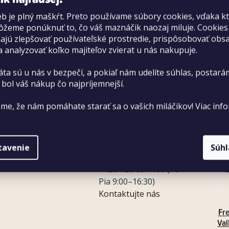
Zákaznícka podpora
Re
b je plný maškŕt. Preto používame súbory cookies, vďaka k
žeme ponúknuť to, čo váš maznáčik naozaj miluje. Cookie
Blog
Re
jú zlepšovať používateľské prostredie, prispôsobovať obs
Slovník pojmov
Ve
a analyzovať koľko majiteľov zvierat u nás nakupuje.
Vý
áta sú u nás v bezpečí, a pokiaľ nám udelíte súhlas, postará
 bol váš nákup čo najpríjemnejší.
WH
me, že nám pomáhate starať sa o vašich miláčikov! Viac info
e
Petko+
Predajne
Doprava a platba
tavenie
Súh
Blog
Veľkoobchod
dajne
redajne
+420 720 031 166
(Po–
Pia 9:00–16:30)
Kontaktujte nás
Fr
Val