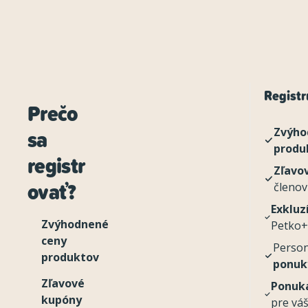
Registru
Prečo
sa
Zvýho
produ
registr
Zľavo
ovať?
členov
Exkluz
Zvýhodnené
Petko+
ceny
Perso
produktov
ponuk
Zľavové
Ponuka
kupóny
pre vá