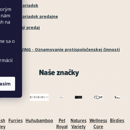
klamačný poriadok
torým
s nám
klamačný poriadok predajne
ah na
ľkoobchodný predaj
robcovia
me sa o
ISTLEBLOWING - Oznamovanie protispoločenskej činnosti
rmácií
Naše značky
lasím
esh
Furries
Huhubamboo
Pet
Natures
Wellness
Birdies
ley
Royal
Variety
Core