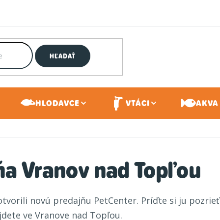
HĽADAŤ
HLODAVCE
VTÁCI
AKVA 
ňa Vranov nad Topľou
tvorili novú predajňu PetCenter. Príďte si ju pozrieť
jdete ve
Vranove nad Topľou.