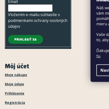
Email
Náš we
vám mô
Vložením e-mailu súhlasíte s
pomáha
podmienkami ochrany osobných
mieru 
údajov
Vaše d
PRIHLÁSIŤ SA
to, aby
Ďakuje
tu
.
Naš
Môj účet
Nas
pre
Moje nákupy
Všetky p
Moje údaje
Prihlásenie
Registrácia