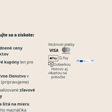
jte sa a získate:
Možnosti platby:
dnené ceny
ktov
vé kupóny
len pre
Dobierkou
Hotovo aj
kartou na
ívne členstvo
v
pobočke
 (pripravujeme)
nalizované
zľavové
y
 šitá na mieru
šho maznáčika