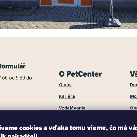
formulář
O PetCenter
V
166 od 9:30 do
O nás
Do
Kariéra
Mo
Vzdelávanie
Ob
Zoznam predajní
Ods
ívame cookies a vďaka tomu vieme, čo má vá
Kontakt
Oc
ik najradšej!