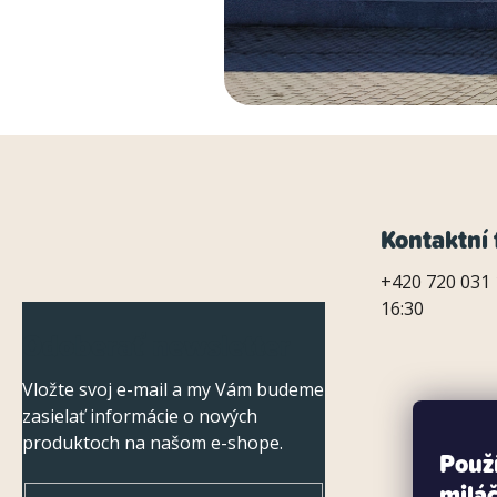
Z
Kontaktní 
á
+420 720 031 
16:30
p
Odoberať newsletter
ä
Vložte svoj e-mail a my Vám budeme
t
zasielať informácie o nových
i
produktoch na našom e-shope.
Použ
e
miláč