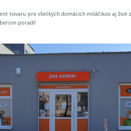
ent tovaru pre všetkých domácich miláčikov aj živé z
ýberom poradí!