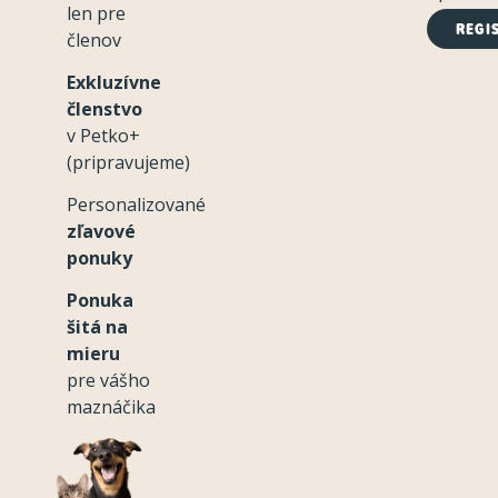
len pre
REGI
členov
Exkluzívne
členstvo
v Petko+
(pripravujeme)
Personalizované
zľavové
ponuky
Ponuka
šitá na
mieru
pre vášho
maznáčika