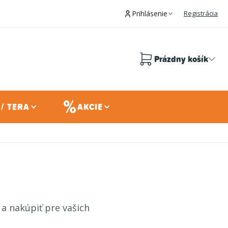
Prihlásenie
Registrácia
Prázdny košík
Nákupný
košík
/ TERA
AKCIE
 a nakúpiť pre vašich