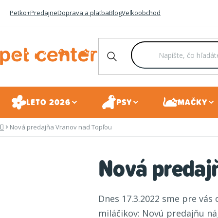
Prejsť
Petko+
Predajne
Doprava a platba
Blog
Veľkoobchod
na
obsah
LETO 2026
PSY
MAČKY
Nová predajňa Vranov nad Topľou
Domov
Nová predaj
Dnes 17.3.2022 sme pre vás o
miláčikov: Novú predajňu ná