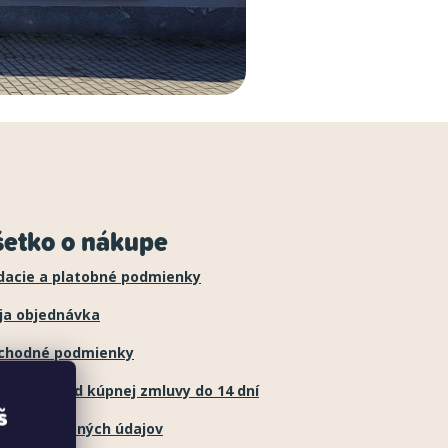
šetko o nákupe
dacie a platobné podmienky
ja objednávka
chodné podmienky
túpenie od kúpnej zmluvy do 14 dní
š
hrana osobných údajov