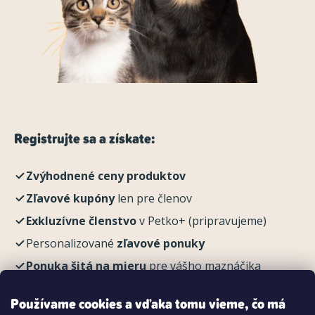
Registrujte sa a získate:
Zvýhodnené ceny produktov
Zľavové kupóny
len pre členov
Exkluzívne členstvo
v Petko+ (pripravujeme)
Personalizované
zľavové ponuky
Ponuka šitá na mieru
pre vášho maznáčika
REGISTROVAŤ
Používame cookies a vďaka tomu vieme, čo má