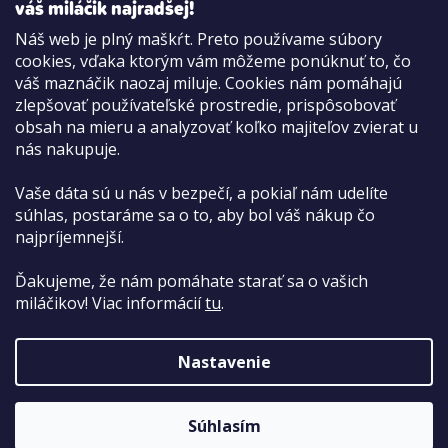
váš miláčik najradšej!
Náš web je plný maškŕt. Preto používame súbory
cookies, vďaka ktorým vám môžeme ponúknuť to, čo
Možnosti platby:
váš maznáčik naozaj miluje. Cookies nám pomáhajú
Dobierkou
zlepšovať používateľské prostredie, prispôsobovať
Hotovo aj kartou na pobočke
obsah na mieru a analyzovať koľko majiteľov zvierat u
nás nakupuje.
Vaše dáta sú u nás v bezpečí, a pokiaľ nám udelíte
súhlas, postaráme sa o to, aby bol váš nákup čo
najpríjemnejší.
Ďakujeme, že nám pomáhate starať sa o vašich
miláčikov! Viac informácií
tu
.
Nastavenie
Copyright 2026
PetCenter.sk
. Všetky práva vyhradené.
Súhlasím