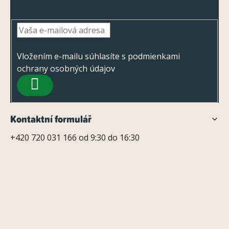
Odoberať newsletter
á
p
ä
t
Vložením e-mailu súhlasíte s
podmienkami
ochrany osobných údajov
i
PRIHLÁSIŤ
e
SA
Kontaktní formulář
+420 720 031 166 od 9:30 do 16:30