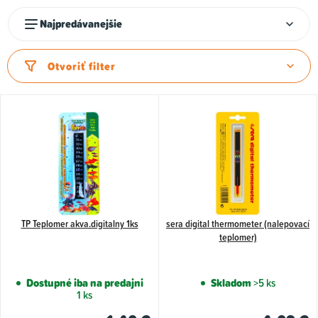
R
Najpredávanejšie
a
d
Otvoriť filter
e
n
V
i
ý
e
p
p
i
r
s
o
p
d
TP Teplomer akva.digitalny 1ks
sera digital thermometer (nalepovací
r
teplomer)
u
o
k
d
Dostupné iba na predajni
Skladom
>5 ks
t
u
1 ks
o
k