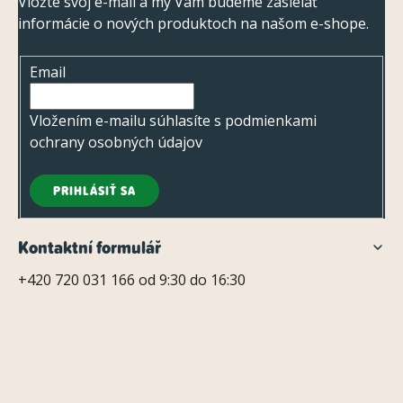
v
p
Vložte svoj e-mail a my Vám budeme zasielať
ý
informácie o nových produktoch na našom e-shope.
ä
p
t
i
Email
i
s
e
Vložením e-mailu súhlasíte s
podmienkami
u
ochrany osobných údajov
PRIHLÁSIŤ SA
Kontaktní formulář
+420 720 031 166 od 9:30 do 16:30