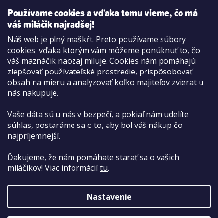
REGISTROVAŤ
Používame cookies a vďaka tomu vieme, čo má
váš miláčik najradšej!
Náš web je plný maškŕt. Preto používame súbory
cookies, vďaka ktorým vám môžeme ponúknuť to, čo
Možnosti platby:
váš maznáčik naozaj miluje. Cookies nám pomáhajú
Dobierkou
zlepšovať používateľské prostredie, prispôsobovať
Hotovo aj kartou na pobočke
obsah na mieru a analyzovať koľko majiteľov zvierat u
nás nakupuje.
Vaše dáta sú u nás v bezpečí, a pokiaľ nám udelíte
súhlas, postaráme sa o to, aby bol váš nákup čo
najpríjemnejší.
Ďakujeme, že nám pomáhate starať sa o vašich
miláčikov! Viac informácií
tu
.
Nastavenie