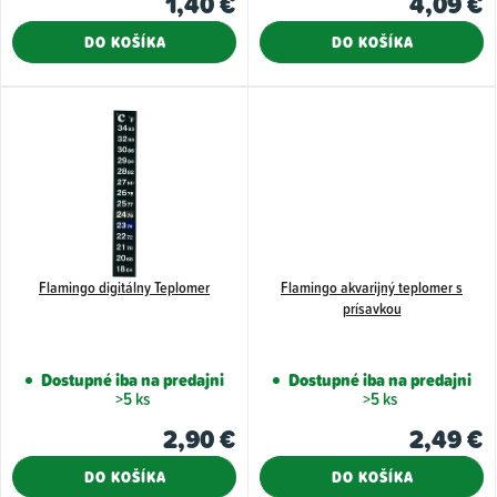
1,40 €
4,09 €
v
t
DO KOŠÍKA
DO KOŠÍKA
o
v
Flamingo digitálny Teplomer
Flamingo akvarijný teplomer s
prísavkou
Dostupné iba na predajni
Dostupné iba na predajni
>5 ks
>5 ks
2,90 €
2,49 €
DO KOŠÍKA
DO KOŠÍKA