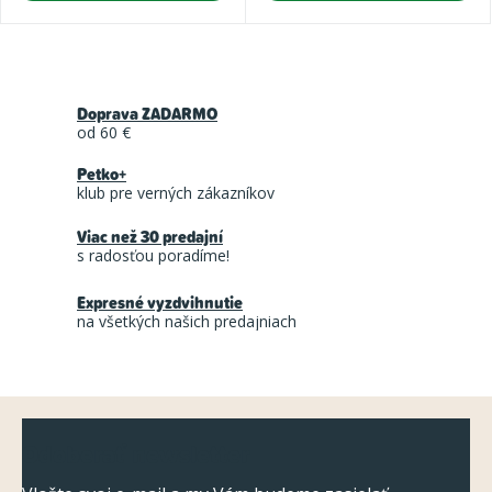
O
v
Doprava ZADARMO
l
od 60 €
á
Petko+
d
klub pre verných zákazníkov
a
Viac než 30 predajní
c
s radosťou poradíme!
i
Expresné vyzdvihnutie
e
na všetkých našich predajniach
p
r
v
Z
k
Odoberať newsletter
á
y