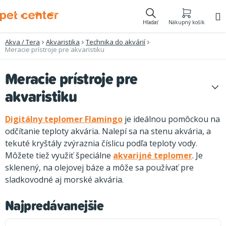
Prejsť
na
Hľadať
Nákupný košík
obsah
Akva / Tera
Akvaristika
Technika do akvárií
Meracie prístroje pre akvaristiku
Meracie prístroje pre
akvaristiku
Digitálny teplomer Flamingo
je ideálnou pomôckou na
odčítanie teploty akvária. Nalepí sa na stenu akvária, a
tekuté kryštály zvýraznia číslicu podľa teploty vody.
Môžete tiež využiť špeciálne
akvarijné teplomer
. Je
sklenený, na olejovej báze a môže sa používať pre
sladkovodné aj morské akvária.
Najpredávanejšie