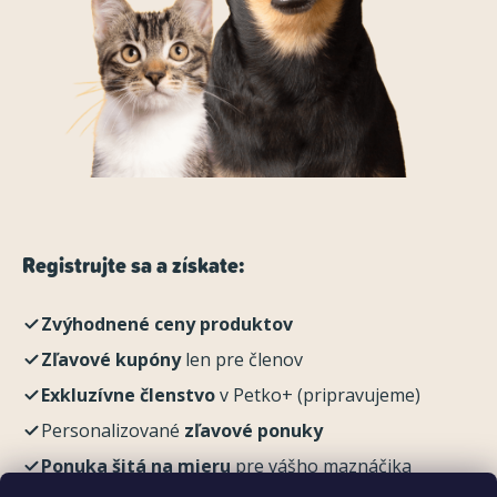
Registrujte sa a získate:
Zvýhodnené ceny produktov
Zľavové kupóny
len pre členov
Exkluzívne členstvo
v Petko+ (pripravujeme)
Personalizované
zľavové ponuky
Ponuka šitá na mieru
pre vášho maznáčika