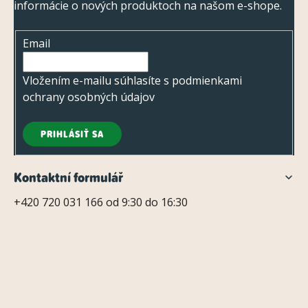
ý
informácie o nových produktoch na našom e-shope.
ä
p
t
i
Email
i
s
e
Vložením e-mailu súhlasíte s
podmienkami
u
ochrany osobných údajov
PRIHLÁSIŤ SA
Kontaktní formulář
+420 720 031 166 od 9:30 do 16:30