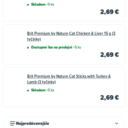
Skladom
>5 ks
2,69 €
Brit Premium by Nature Cat Chicken & Liver 15 g (3
tyčinky)
Dostupné iba na predajni
>5 ks
2,69 €
Brit Premium by Nature Cat Sticks with Turkey &
Lamb (3 tyčinky)
Skladom
>5 ks
2,69 €
R
Najpredávanejšie