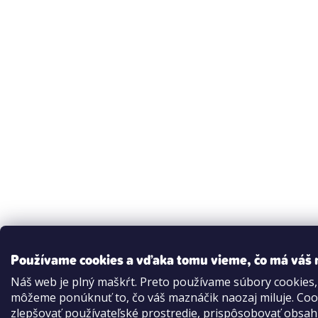
Používame cookies a vďaka tomu vieme, čo má váš m
Náš web je plný maškŕt. Preto používame súbory cookies
môžeme ponúknuť to, čo váš maznáčik naozaj miluje. Co
zlepšovať používateľské prostredie, prispôsobovať obsah