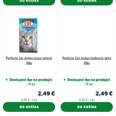
DO KOŠÍKA
DO KOŠÍKA
o
v
Perfecto Cat Jerkys losos+pstruh
Perfecto Cat Jerkys hydinové+játra
10ks
10ks
Dostupné iba na predajni
Dostupné iba na predajni
>5 ks
>5 ks
2,49 €
2,49 €
Jednotková
Jednotková
0,25 € / 1 ks
0,25 € / 1 ks
cena:
cena:
DO KOŠÍKA
DO KOŠÍKA