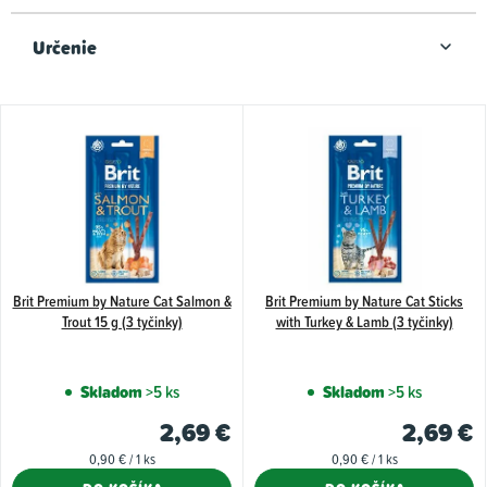
Určenie
V
ý
p
i
s
p
Brit Premium by Nature Cat Salmon &
Brit Premium by Nature Cat Sticks
r
Trout 15 g (3 tyčinky)
with Turkey & Lamb (3 tyčinky)
o
d
Skladom
>5 ks
Skladom
>5 ks
u
2,69 €
2,69 €
k
Jednotková
Jednotková
0,90 € / 1 ks
0,90 € / 1 ks
t
cena:
cena: