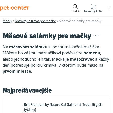
Prejsť
na
Hľadať
Nákupný košík
obsah
Mačky
Maškrty a tráva pre mačky
Mäsové salámky pre mačky
Mäsové salámky pre mačky
Na
mäsovom salámku
si pochutná každá mačička.
Môžete ho vášmu maznáčikovi podávať za
odmenu
,
alebo jednoducho len tak. Mačka je
mäsožravec
a každý
deň potrebuje porciu krmiva, v ktorom bude mäso na
prvom mieste
.
Najpredávanejšie
Brit Premium by Nature Cat Salmon & Trout 15 g (3
tyčinky)