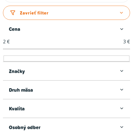
a
d
Zavrieť filter
e
n
Cena
i
2
€
3
€
e
p
r
o
Značky
d
u
Druh mäsa
k
t
Kvalita
o
v
Osobný odber