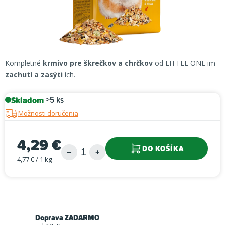
Kompletné
krmivo pre škrečkov a chrčkov
od LITTLE ONE im
zachutí a zasýti
ich.
Skladom
>5 ks
Možnosti doručenia
4,29 €
DO KOŠÍKA
4,77 € / 1 kg
Jednotková cena:
Doprava ZADARMO