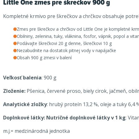
Little One zmes pre škrečkov 900 g
Kompletné krmivo pre škrečkov a chrčkov obsahuje potreb
Zmes pre škrečkov a chrčkov od Little One je kompletné krm
Obilniny, zelenina, tuky, vláknina, fosfor, vápnik, popol a v
Podávajte škrečkovi 20 g denne, škrečkovi 10 g
Nezabudnite na dostatok pitnej vody v napájačke
Obsah 900 g zmesi v balení
Veľkosť balenia
: 900 g
Zloženie:
Pšenica, červené proso, biely cirok, jačmeň, obi
Analytické zložky
: hrubý proteín 13,2 %, oleje a tuky 6,4 
Doplnkové látky: Nutričné ​​doplnkové látky v 1 kg
: Vit
m.j.= medzinárodná jednotka