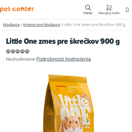
Prejsť
na
Hľadať
Nákupný košík
obsah
Hlodavce
Krmivo pre hlodavce
Little One zmes pre škrečkov 900 g
Little One zmes pre škrečkov 900 g
Priemerné
Podrobnosti hodnotenia
Neohodnotené
hodnotenie
produktu
je
0,0
z
5
hviezdičiek.