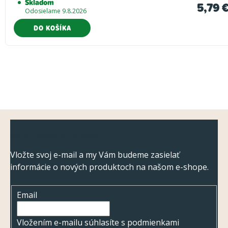
Skladom
5,79 
Odosielame 9.8.2026
DO KOŠÍKA
Z
Odoberať newsletter
á
p
Vložte svoj e-mail a my Vám budeme zasielať
informácie o nových produktoch na našom e-shope.
ä
t
Email
i
e
Vložením e-mailu súhlasíte s
podmienkami