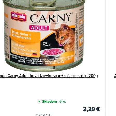
da Carny Adult hovädzie+kuracie+kačacie srdce 200g
Skladom
>5 ks
2,29 €
Jednotková
11,45 € / 1 kg