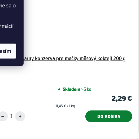
me sa o
rmácií
lasím
Animonda Carny konzerva pre mačky mäsový koktejl 200 g
Skladom
>5 ks
2,29 €
Jednotková
11,45 € / 1 kg
cena:
DO KOŠÍKA