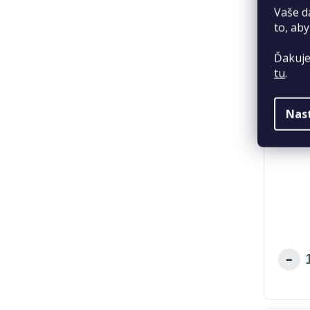
Vaše d
to, aby
Ďakuje
tu
.
Nas
Animo