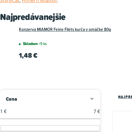
ShinyCat
,
Finnern Miamor
.
Najpredávanejšie
Konzerva MIAMOR Feine Filets kurča v omáčke 80g
Skladom
>5 ks
1,48 €
B
R
NAJPR
Cena
o
a
1
€
7
€
V
č
d
ý
n
e