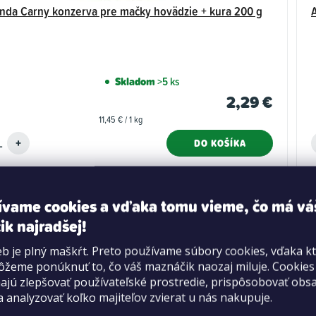
da Carny konzerva pre mačky hovädzie + kura 200 g
Skladom
>5 ks
2,29 €
Jednotková
11,45 € / 1 kg
cena:
DO KOŠÍKA
ívame cookies a vďaka tomu vieme, čo má vá
ik najradšej!
b je plný maškŕt. Preto používame súbory cookies, vďaka k
žeme ponúknuť to, čo váš maznáčik naozaj miluje. Cookie
jú zlepšovať používateľské prostredie, prispôsobovať obs
a analyzovať koľko majiteľov zvierat u nás nakupuje.