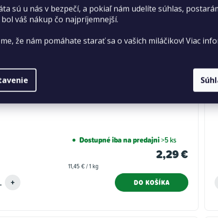
áta sú u nás v bezpečí, a pokiaľ nám udelíte súhlas, postará
 bol váš nákup čo najpríjemnejší.
me, že nám pomáhate starať sa o vašich miláčikov! Viac info
tavenie
Súh
nda Carny konzerva pre mačky hovädzie 200 g
Dostupné iba na predajni
>5 ks
2,29 €
Jednotková
11,45 € / 1 kg
cena:
DO KOŠÍKA