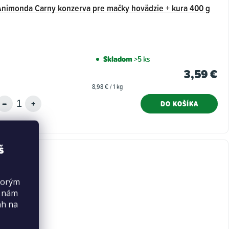
Animonda Carny konzerva pre mačky hovädzie + kura 400 g
Skladom
>5 ks
3,59 €
Jednotková
8,98 € / 1 kg
cena:
DO KOŠÍKA
š
torým
s nám
ah na