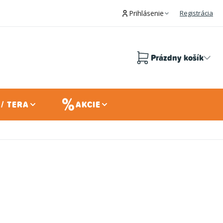
Prihlásenie
Registrácia
Prázdny košík
Nákupný
košík
/ TERA
AKCIE