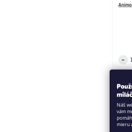
Animon
Použ
miláč
Náš we
vám mô
pomáha
mieru 