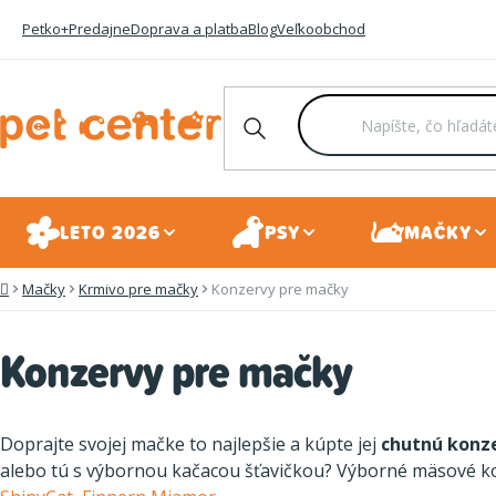
Prejsť
Petko+
Predajne
Doprava a platba
Blog
Veľkoobchod
na
obsah
LETO 2026
PSY
MAČKY
Mačky
Krmivo pre mačky
Konzervy pre mačky
Domov
Konzervy pre mačky
Doprajte svojej mačke to najlepšie a kúpte jej
chutnú konz
alebo tú s výbornou kačacou šťavičkou? Výborné mäsové 