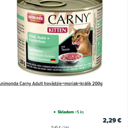
Animonda Carny Adult hovädzie+moriak+králik 200g
Skladom
>5 ks
2,29 €
Jednotková
11,45 € / 1 kg