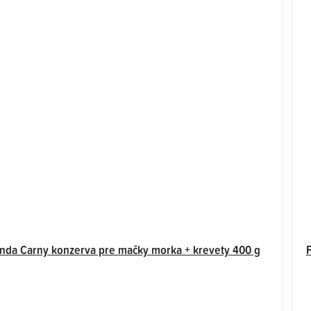
da Carny konzerva pre mačky morka + krevety 400 g