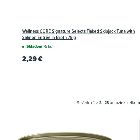
Wellness CORE Signature Selects Flaked Skipjack Tuna with
Salmon Entrée in Broth 79 g
Skladom
>5 ks
2,29 €
Stránka
1
z
2
-
23
položiek celkom