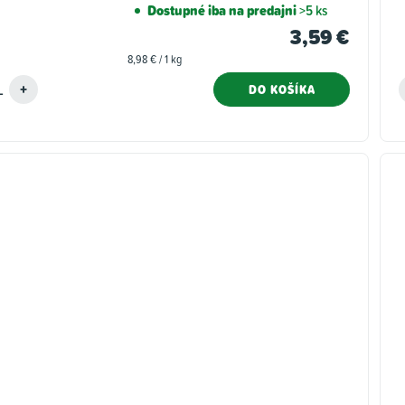
Dostupné iba na predajni
>5 ks
3,59 €
Jednotková
8,98 € / 1 kg
cena:
DO KOŠÍKA