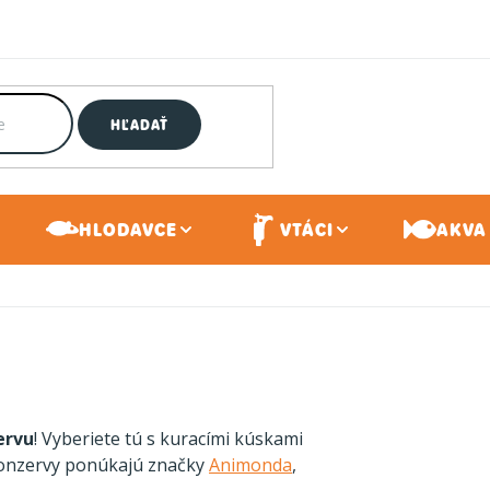
HĽADAŤ
HLODAVCE
VTÁCI
AKVA 
ervu
! Vyberiete tú s kuracími kúskami
konzervy ponúkajú značky
Animonda
,