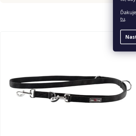
Ďakuje
tu
.
Nas