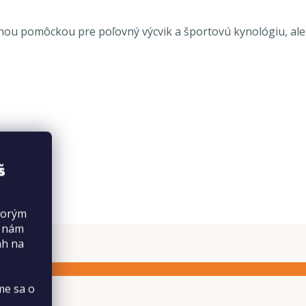
nou pomôckou pre poľovný výcvik a športovú kynológiu, ale a
š
torým
s nám
ah na
me sa o