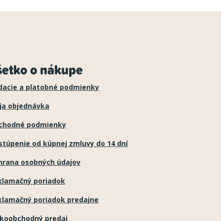
šetko o nákupe
dacie a platobné podmienky
ja objednávka
chodné podmienky
túpenie od kúpnej zmluvy do 14 dní
hrana osobných údajov
klamačný poriadok
klamačný poriadok predajne
ľkoobchodný predaj