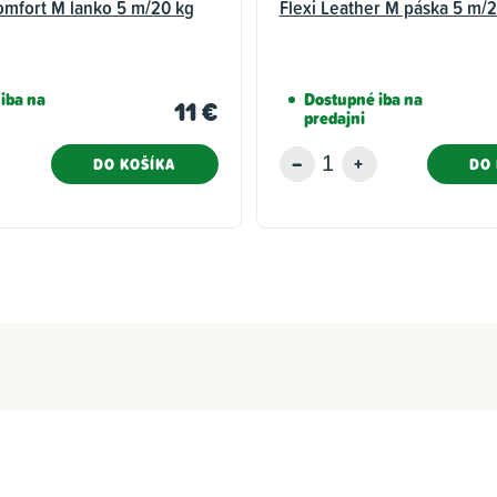
omfort M lanko 5 m/20 kg
Flexi Leather M páska 5 m/2
iba na
Dostupné iba na
11 €
predajni
DO KOŠÍKA
DO 