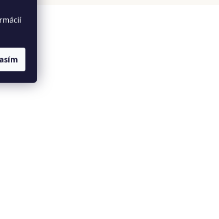
rmácií
lasím