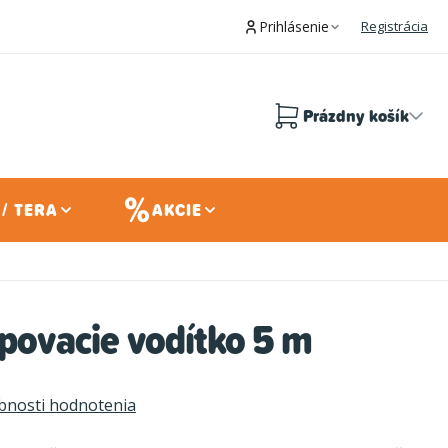
Prihlásenie
Registrácia
Prázdny košík
Nákupný
košík
/ TERA
AKCIE
opovacie vodítko 5 m
bnosti hodnotenia