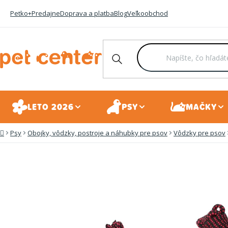
Prejsť
Petko+
Predajne
Doprava a platba
Blog
Veľkoobchod
na
obsah
LETO 2026
PSY
MAČKY
Psy
Obojky, vôdzky, postroje a náhubky pre psov
Vôdzky pre psov
Domov