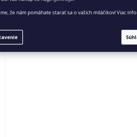
me, že nám pomáhate starať sa o vašich miláčikov! Viac info
tavenie
Súh