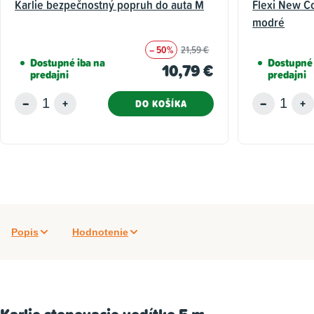
Karlie bezpečnostný popruh do auta M
Flexi New C
modré
– 50%
21,59 €
Dostupné iba na
Dostupné 
10,79 €
predajni
predajni
DO KOŠÍKA
Popis
Hodnotenie