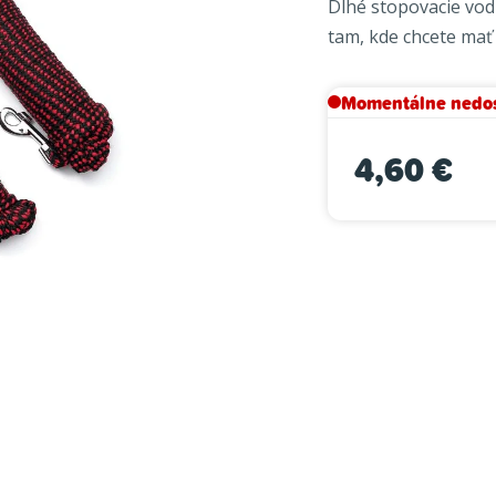
Dlhé stopovacie vodí
je
tam, kde chcete mať
0,0
z
5
Momentálne nedo
hviezdičiek.
4,60 €
Jednotková cena: