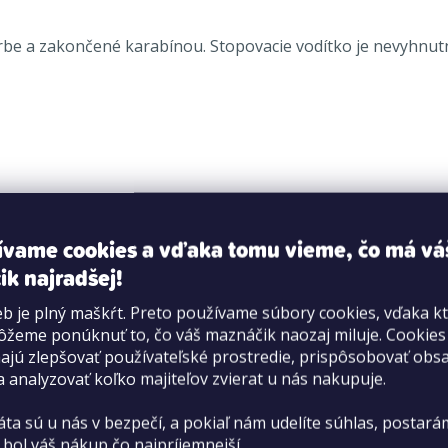
arbe a zakončené karabínou.
Stopovacie vodítko je nevyhnut
ívame cookies a vďaka tomu vieme, čo má vá
ik najradšej!
b je plný maškŕt. Preto používame súbory cookies, vďaka k
žeme ponúknuť to, čo váš maznáčik naozaj miluje. Cookie
jú zlepšovať používateľské prostredie, prispôsobovať obs
a analyzovať koľko majiteľov zvierat u nás nakupuje.
áta sú u nás v bezpečí, a pokiaľ nám udelíte súhlas, postará
 bol váš nákup čo najpríjemnejší.