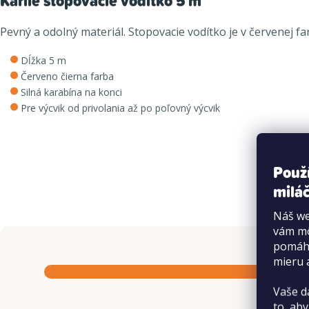
Karlie stopovacie vodítko 5 m
Pevný a odolný materiál.
Stopovacie vodítko je v červenej f
Dĺžka 5 m
Červeno čierna farba
Silná karabína na konci
Pre výcvik od privolania až po poľovný výcvik
Použ
miláč
Náš we
vám mô
pomáha
mieru 
Vaše d
to, aby