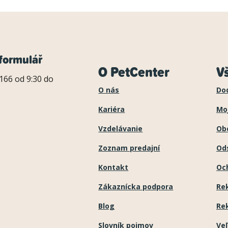
formulář
O PetCenter
V
166 od 9:30 do
O nás
Do
Kariéra
Mo
Vzdelávanie
Ob
Zoznam predajní
Ods
Kontakt
Oc
Zákaznícka podpora
Re
Blog
Re
Slovník pojmov
Ve