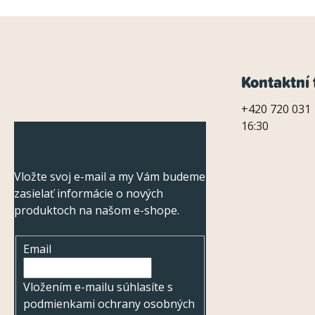
Z
Kontaktní 
á
+420 720 031 
16:30
p
Odoberať newsletter
ä
Vložte svoj e-mail a my Vám budeme
t
zasielať informácie o nových
i
produktoch na našom e-shope.
e
Email
Vložením e-mailu súhlasíte s
podmienkami ochrany osobných