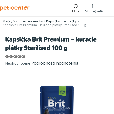
Prejsť
na
Hľadať
Nákupný košík
obsah
Mačky
Krmivo pre mačky
Kapsičky pre mačky
Kapsička Brit Premium – kuracie plátky Sterilised 100 g
Kapsička Brit Premium – kuracie
plátky Sterilised 100 g
Priemerné
Podrobnosti hodnotenia
Neohodnotené
hodnotenie
produktu
je
0,0
z
5
hviezdičiek.