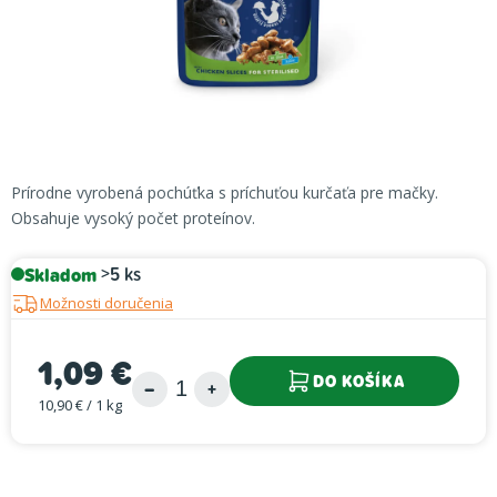
Prírodne vyrobená pochúťka s príchuťou kurčaťa pre mačky.
Obsahuje vysoký počet proteínov.
Skladom
>5 ks
Možnosti doručenia
1,09 €
DO KOŠÍKA
10,90 € / 1 kg
Jednotková cena: