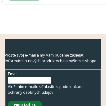
Z
Odoberať newsletter
á
p
Vložte svoj e-mail a my Vám budeme zasielať
informácie o nových produktoch na našom e-shope.
ä
t
Email
i
e
Vložením e-mailu súhlasíte s
podmienkami
ochrany osobných údajov
PRIHLÁSIŤ SA