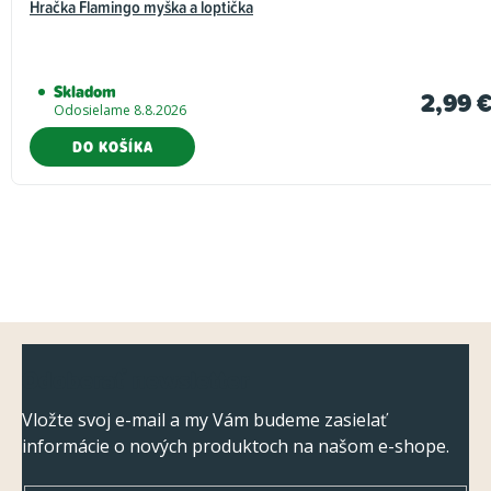
Hračka Flamingo myška a loptička
Skladom
2,99 
Odosielame 8.8.2026
DO KOŠÍKA
Z
Odoberať newsletter
á
p
Vložte svoj e-mail a my Vám budeme zasielať
informácie o nových produktoch na našom e-shope.
ä