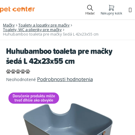
Prejsť
na
Hľadať
Nákupný košík
obsah
Mačky
Toalety a lopatky pre mačky
Toalety, WC a plienky pre mačky
Huhubamboo toaleta pre mačky šedá L 42x23x55 cm
Huhubamboo toaleta pre mačky
šedá L 42x23x55 cm
Priemerné
Podrobnosti hodnotenia
Neohodnotené
hodnotenie
produktu
Doručenie produktu môže
je
trvať dlhšie ako obvykle
0,0
z
5
hviezdičiek.