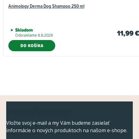
Animology Derma Dog Shampoo 250 ml
Skladom
11,99 
Odosielame 8.8.2026
DO KOŠÍKA
Z
Odoberať newsletter
á
p
Vložte svoj e-mail a my Vám budeme zasielať
informácie o nových produktoch na našom e-shope.
ä