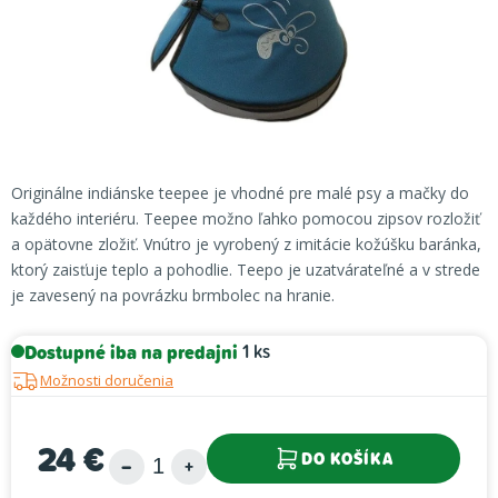
Originálne
indiánske
teepee
je vhodné pre
malé psy
a
mačky
do
každého
interiéru
.
Teepee
možno ľahko
pomocou
zipsov
rozložiť
a
opätovne
zložiť
.
Vnútro
je vyrobený
z imitácie
kožúšku
baránka
,
ktorý zaisťuje
teplo
a
pohodlie
.
Teepo
je
uzatvárateľné
a
v strede
je zavesený
na
povrázku
brmbolec
na
hranie
.
Dostupné iba na predajni
1 ks
Možnosti doručenia
24 €
DO KOŠÍKA
Jednotková cena: