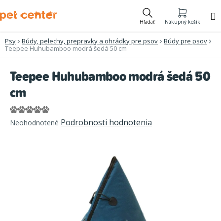
Prejsť
na
Hľadať
Nákupný košík
obsah
Psy
Búdy, pelechy, prepravky a ohrádky pre psov
Búdy pre psov
Teepee Huhubamboo modrá šedá 50 cm
Teepee Huhubamboo modrá šedá 50
cm
Priemerné
Podrobnosti hodnotenia
Neohodnotené
hodnotenie
produktu
je
0,0
z
5
hviezdičiek.