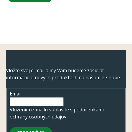
Z
Odoberať newsletter
á
p
Vložte svoj e-mail a my Vám budeme zasielať
informácie o nových produktoch na našom e-shope.
ä
t
Email
i
e
Vložením e-mailu súhlasíte s
podmienkami
ochrany osobných údajov