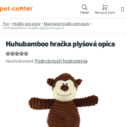
Prejsť
na
Hľadať
Nákupný košík
obsah
Psy
Hračky pre psov
Maznacie hračky pre psov
Huhubamboo hračka plyšová opica
Huhubamboo hračka plyšová opica
Priemerné
Podrobnosti hodnotenia
Neohodnotené
hodnotenie
produktu
je
0,0
z
5
hviezdičiek.