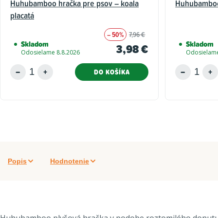
Huhubamboo hračka pre psov – koala
Huhubamboo 
placatá
– 50%
7,96 €
Skladom
Skladom
3,98 €
Odosielame 8.8.2026
Odosielame
DO KOŠÍKA
Popis
Hodnotenie
Huhubamboo plyšová hračka v podobe roztomilého donutu. Mä