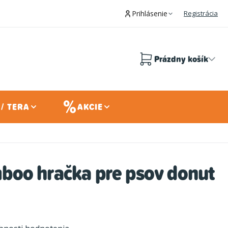
Prihlásenie
Registrácia
Prázdny košík
Nákupný
košík
/ TERA
AKCIE
oo hračka pre psov donut