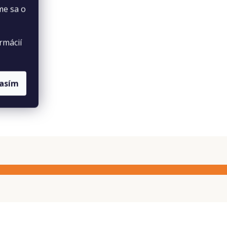
me sa o
rmácií
lasím