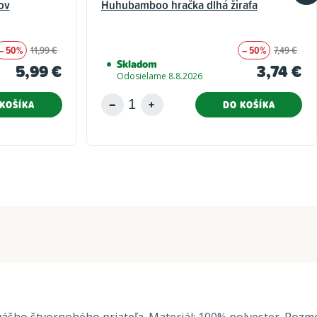
ov
Huhubamboo hračka dlhá žirafa
– 50%
11,99 €
– 50%
7,49 €
Skladom
5,99 €
3,74 €
Odosielame 8.8.2026
KOŠÍKA
DO KOŠÍKA
ho štvornohého priateľa. Materiál: 100% polyester. Rozmery