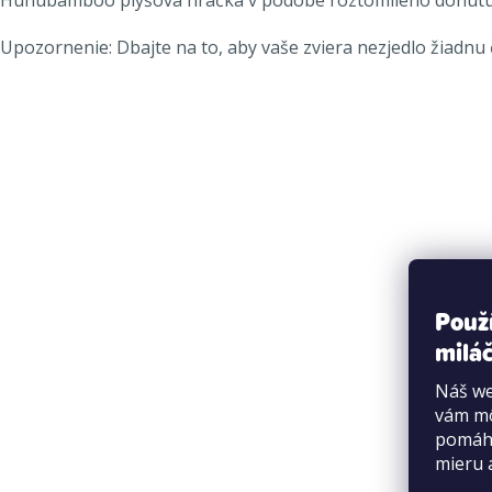
Upozornenie: Dbajte na to, aby vaše zviera nezjedlo žiadnu 
Použ
miláč
Náš we
vám mô
pomáha
mieru 