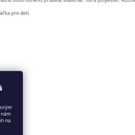
ačka pre deti.
š
torým
s nám
ah na