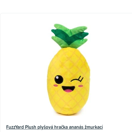
FuzzYard Plush plyšová hračka ananás žmurkací