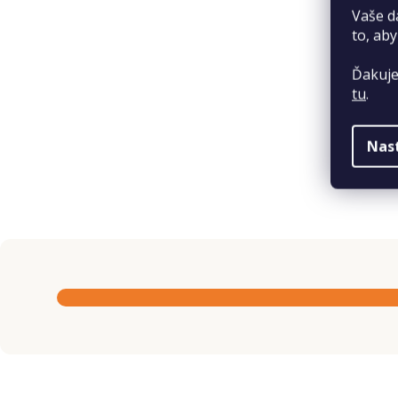
Vaše d
to, aby
Ďakuje
tu
.
Nas