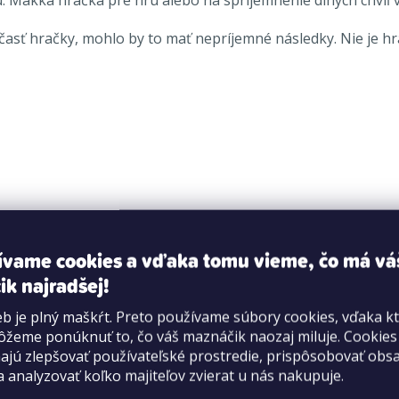
časť hračky, mohlo by to mať nepríjemné následky. Nie je hr
ívame cookies a vďaka tomu vieme, čo má vá
ik najradšej!
b je plný maškŕt. Preto používame súbory cookies, vďaka k
žeme ponúknuť to, čo váš maznáčik naozaj miluje. Cookie
jú zlepšovať používateľské prostredie, prispôsobovať obs
a analyzovať koľko majiteľov zvierat u nás nakupuje.