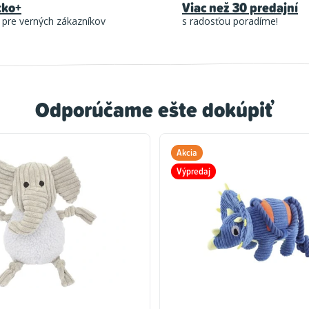
tko+
Viac než 30 predajní
 pre verných zákazníkov
s radosťou poradíme!
Odporúčame ešte dokúpiť
Akcia
Výpredaj