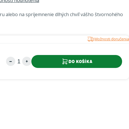
bnosti hodnotenia
u alebo na spríjemnenie dlhých chvíľ vášho štvornohého
Možnosti doručenia
DO KOŠÍKA