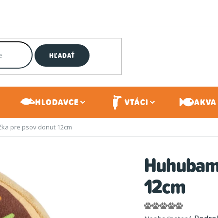
HĽADAŤ
HLODAVCE
VTÁCI
AKVA 
ka pre psov donut 12cm
Huhubamb
12cm
Priemerné