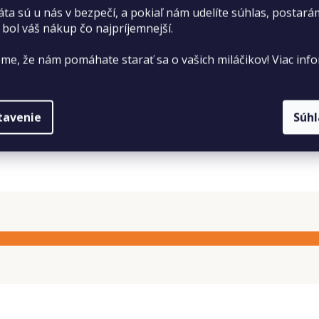
áta sú u nás v bezpečí, a pokiaľ nám udelíte súhlas, postará
 bol váš nákup čo najpríjemnejší.
me, že nám pomáhate starať sa o vašich miláčikov! Viac info
tavenie
Súh