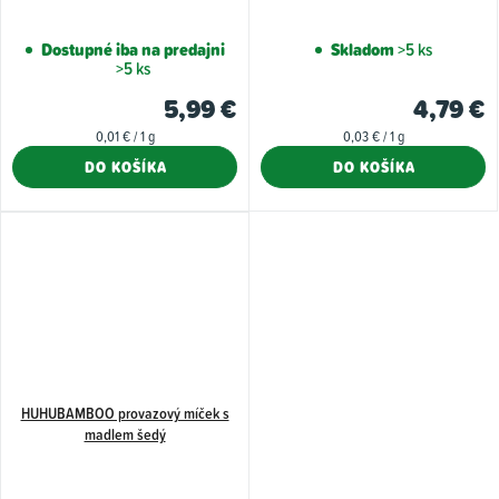
Dostupné iba na predajni
Skladom
>5 ks
>5 ks
5,99 €
4,79 €
Jednotková
Jednotková
0,01 € / 1 g
0,03 € / 1 g
cena:
cena:
DO KOŠÍKA
DO KOŠÍKA
HUHUBAMBOO provazový míček s
madlem šedý