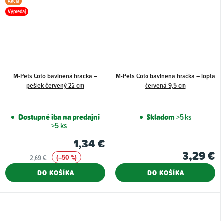
Akcia
Výpredaj
M-Pets Coto bavlnená hračka –
M-Pets Coto bavlnená hračka – lopta
pešiek červený 22 cm
červená 9,5 cm
Dostupné iba na predajni
Skladom
>5 ks
>5 ks
1,34 €
3,29 €
(–50 %)
2,69 €
DO KOŠÍKA
DO KOŠÍKA