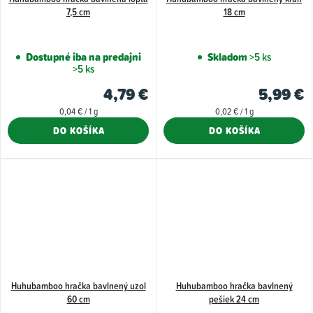
7,5 cm
18 cm
Dostupné iba na predajni
Skladom
>5 ks
>5 ks
4,79 €
5,99 €
Jednotková
Jednotková
0,04 € / 1 g
0,02 € / 1 g
cena:
cena:
DO KOŠÍKA
DO KOŠÍKA
Huhubamboo hračka bavlnený uzol
Huhubamboo hračka bavlnený
60 cm
pešiek 24 cm