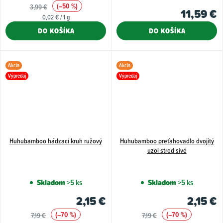
(–50 %)
3,99 €
11,59 €
Jednotková
0,02 € / 1 g
cena:
DO KOŠÍKA
DO KOŠÍKA
Akcia
Akcia
Výpredaj
Výpredaj
Huhubamboo hádzací kruh ružový
Huhubamboo preťahovadlo dvojitý
uzol stred sivé
Skladom
>5 ks
Skladom
>5 ks
2,15 €
2,15 €
(–70 %)
(–70 %)
7,19 €
7,19 €