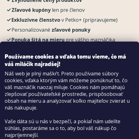
Zľavové kupóny
len pre členov
Exkluzívne členstvo
v Petko+ (pripravujeme)
Personalizované
zľavové ponuky
Ponuka šitá na mieru
pre vášho maznáčika
REGISTROVAŤ
Používame cookies a vďaka tomu vieme, čo má
váš miláčik najradšej!
Náš web je plný maškŕt. Preto používame súbory
cookies, vďaka ktorým vám môžeme ponúknuť to, čo
Možnosti platby:
váš maznáčik naozaj miluje. Cookies nám pomáhajú
Dobierkou
zlepšovať používateľské prostredie, prispôsobovať
Hotovo aj kartou na pobočke
obsah na mieru a analyzovať koľko majiteľov zvierat u
nás nakupuje.
Vaše dáta sú u nás v bezpečí, a pokiaľ nám udelíte
súhlas, postaráme sa o to, aby bol váš nákup čo
najpríjemnejší.