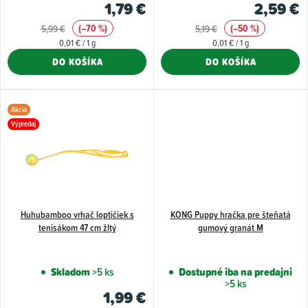
1,79 €
2,59 €
k
(–70 %)
(–50 %)
5,99 €
5,19 €
t
Jednotková
Jednotková
0,01 € / 1 g
0,01 € / 1 g
o
cena:
cena:
DO KOŠÍKA
DO KOŠÍKA
v
Akcia
Výpredaj
Huhubamboo vrhač loptičiek s
KONG Puppy hračka pre šteňatá
tenisákom 47 cm žltý
gumový granát M
Skladom
>5 ks
Dostupné iba na predajni
>5 ks
1,99 €