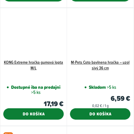
KONG Extreme hračka gumová lopta
M-Pets Coto bavlnena hračka – uzol
M/L
sivý 36 cm
Dostupné iba na predajni
Skladom
>5 ks
>5 ks
6,59 €
17,19 €
Jednotková
0,02 € / 1 g
cena:
DO KOŠÍKA
DO KOŠÍKA