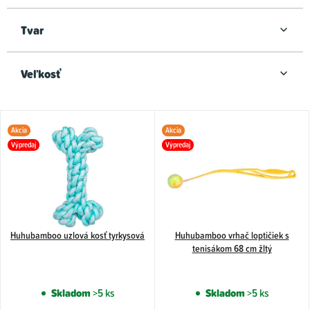
Tvar
Veľkosť
V
Akcia
Akcia
ý
Výpredaj
Výpredaj
p
i
s
p
Huhubamboo uzlová kosť tyrkysová
Huhubamboo vrhač loptičiek s
r
tenisákom 68 cm žltý
o
d
Skladom
>5 ks
Skladom
>5 ks
u