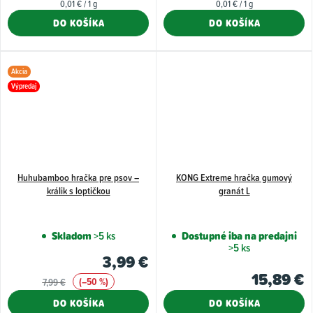
Jednotková
Jednotková
0,01 € / 1 g
0,01 € / 1 g
cena:
cena:
DO KOŠÍKA
DO KOŠÍKA
Akcia
Výpredaj
Huhubamboo hračka pre psov –
KONG Extreme hračka gumový
králik s loptičkou
granát L
Skladom
>5 ks
Dostupné iba na predajni
>5 ks
3,99 €
15,89 €
(–50 %)
7,99 €
DO KOŠÍKA
DO KOŠÍKA