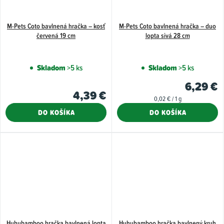
M-Pets Coto bavlnená hračka – kosť
M-Pets Coto bavlnená hračka – duo
červená 19 cm
lopta sivá 28 cm
Skladom
>5 ks
Skladom
>5 ks
6,29 €
4,39 €
Jednotková
0,02 € / 1 g
cena:
DO KOŠÍKA
DO KOŠÍKA
Huhubamboo hračka bavlnená lopta
Huhubamboo hračka bavlnený kruh