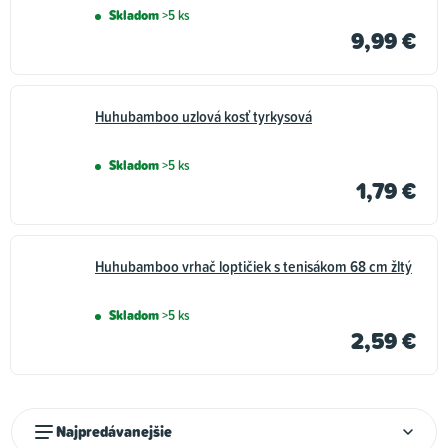
Skladom
>5 ks
9,99 €
Huhubamboo uzlová kosť tyrkysová
Skladom
>5 ks
1,79 €
Huhubamboo vrhač loptičiek s tenisákom 68 cm žltý
Skladom
>5 ks
2,59 €
R
Najpredávanejšie