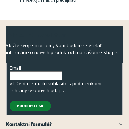
na všetkých našich predajniach
r
v
k
Z
y
Odoberať newsletter
v
á
ý
p
Vložte svoj e-mail a my Vám budeme zasielať
p
informácie o nových produktoch na našom e-shope.
ä
i
t
s
Email
i
u
e
Vložením e-mailu súhlasíte s
podmienkami
ochrany osobných údajov
PRIHLÁSIŤ SA
Kontaktní formulář