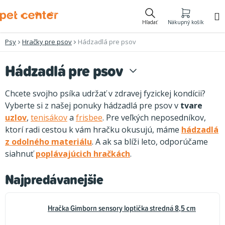
Prejsť
na
Hľadať
Nákupný košík
obsah
Psy
Hračky pre psov
Hádzadlá pre psov
Hádzadlá pre psov
Chcete svojho psíka udržať v zdravej fyzickej kondícii?
Vyberte si z našej ponuky hádzadlá pre psov v
tvare
uzlov
,
tenisákov
a
frisbee
. Pre veľkých neposedníkov,
ktorí radi cestou k vám hračku okusujú, máme
hádzadlá
z odolného materiálu
. A ak sa blíži leto, odporúčame
siahnuť
poplávajúcich hračkách
.
Najpredávanejšie
Hračka Gimborn sensory loptička stredná 8,5 cm