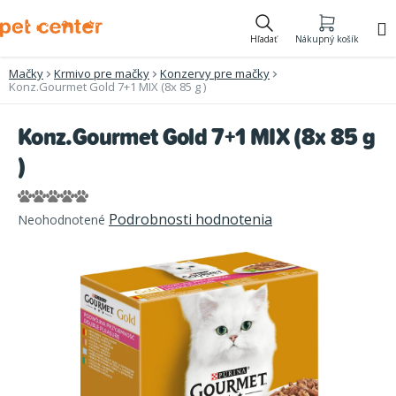
Prejsť
na
Hľadať
Nákupný košík
obsah
Mačky
Krmivo pre mačky
Konzervy pre mačky
Konz.Gourmet Gold 7+1 MIX (8x 85 g )
Konz.Gourmet Gold 7+1 MIX (8x 85 g
)
Priemerné
Podrobnosti hodnotenia
Neohodnotené
hodnotenie
produktu
je
0,0
z
5
hviezdičiek.