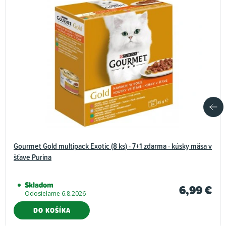
Gourmet Gold multipack Exotic (8 ks) - 7+1 zdarma - kúsky mäsa v
šťave Purina
Skladom
6,99 €
Odosielame 6.8.2026
DO KOŠÍKA