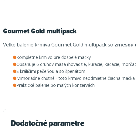
Gourmet Gold multipack
Veľké balenie krmiva Gourmet Gold multipack so
zmesou d
Kompletné krmivo pre dospelé mačky
Obsahuje 6 druhov mäsa (hovädzie, kuracie, kačacie, morčacie,
S králičími pečeňou a so špenátom
Mimoriadne chutné - toto krmivo neodmietne žiadna mačka
Praktické balenie po malých konzervách
Dodatočné parametre