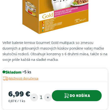
Veľké balenie krmiva Gourmet Gold multipack so zmesou
dusených a grilovaných masových kúskov ponúkne vašej mačke
skutočnú rozkoš. Obsahuje konzervy s 6 druhmi mäsa, takže si na
svoje príde každá na sladké mačka.
Skladom
>5 ks
Možnosti doručenia
6,99 €
DO KOŠÍKA
0,87 € / 1 ks
Jednotková cena: