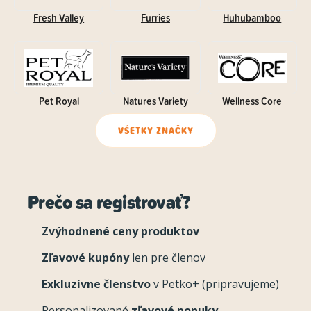
Fresh Valley
Furries
Huhubamboo
Pet Royal
Natures Variety
Wellness Core
VŠETKY ZNAČKY
Prečo sa registrovať?
Zvýhodnené ceny produktov
Zľavové kupóny
len pre členov
Exkluzívne členstvo
v Petko+ (pripravujeme)
Personalizované
zľavové ponuky