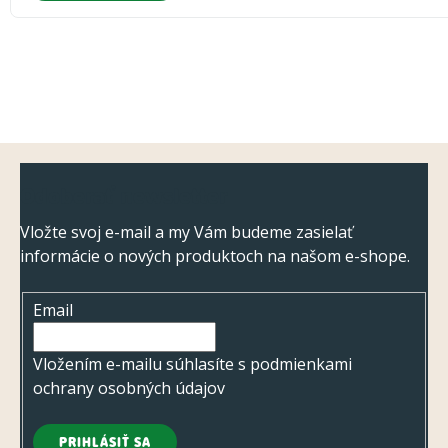
Z
Odoberať newsletter
á
p
Vložte svoj e-mail a my Vám budeme zasielať
informácie o nových produktoch na našom e-shope.
ä
t
Email
i
e
Vložením e-mailu súhlasíte s
podmienkami
ochrany osobných údajov
PRIHLÁSIŤ SA