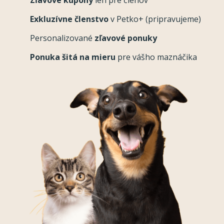
Zľavové kupóny
len pre členov
Exkluzívne členstvo
v Petko+ (pripravujeme)
Personalizované
zľavové ponuky
Ponuka šitá na mieru
pre vášho maznáčika