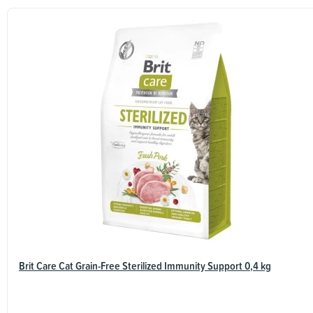
Brit Care Cat Grain-Free Sterilized Immunity Support 0,4 kg