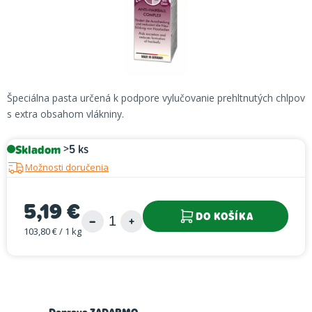
Špeciálna pasta určená k podpore vylučovanie prehltnutých chlpov
s extra obsahom vlákniny.
Skladom
>5 ks
Možnosti doručenia
5,19 €
DO KOŠÍKA
103,80 € / 1 kg
Jednotková cena: