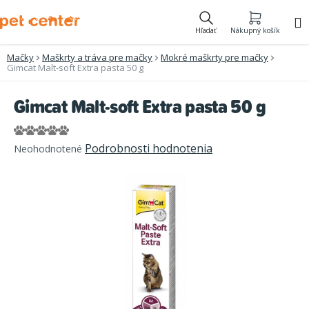
Prejsť
na
Hľadať
Nákupný košík
obsah
Mačky
Maškrty a tráva pre mačky
Mokré maškrty pre mačky
Gimcat Malt-soft Extra pasta 50 g
Gimcat Malt-soft Extra pasta 50 g
Priemerné
Podrobnosti hodnotenia
Neohodnotené
hodnotenie
produktu
je
0,0
z
5
hviezdičiek.