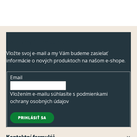
Z
Odoberať newsletter
á
p
Vložte svoj e-mail a my Vám budeme zasielať
informácie o nových produktoch na našom e-shope.
ä
t
Email
i
e
Vložením e-mailu súhlasíte s
podmienkami
ochrany osobných údajov
PRIHLÁSIŤ SA
Kontaktní formulář