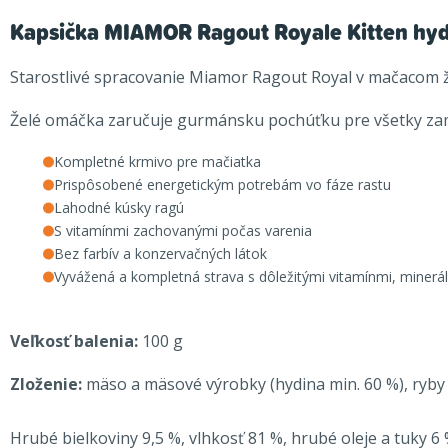
Kapsička MIAMOR Ragout Royale Kitten hydi
Starostlivé spracovanie Miamor Ragout Royal v mačacom žel
Želé omáčka zaručuje gurmánsku pochúťku pre všetky zamat
Kompletné krmivo pre mačiatka
Prispôsobené energetickým potrebám vo fáze rastu
Lahodné kúsky ragú
S vitamínmi zachovanými počas varenia
Bez farbív a konzervačných látok
Vyvážená a kompletná strava s dôležitými vitamínmi, minerál
Veľkosť balenia:
100 g
Zloženie:
mäso a mäsové výrobky (hydina min. 60 %), ryby a
Hrubé bielkoviny 9,5 %, vlhkosť 81 %, hrubé oleje a tuky 6