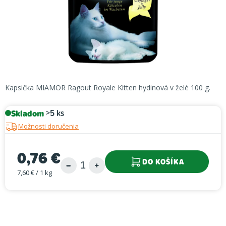
Kapsička MIAMOR Ragout Royale Kitten hydinová v želé 100 g.
Skladom
>5 ks
Možnosti doručenia
0,76 €
DO KOŠÍKA
7,60 € / 1 kg
Jednotková cena: