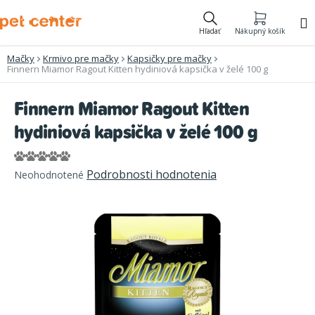
Prejsť
na
Hľadať
Nákupný košík
obsah
Mačky
Krmivo pre mačky
Kapsičky pre mačky
Finnern Miamor Ragout Kitten hydiniová kapsička v želé 100 g
Finnern Miamor Ragout Kitten
hydiniová kapsička v želé 100 g
Priemerné
Podrobnosti hodnotenia
Neohodnotené
hodnotenie
produktu
je
0,0
z
5
hviezdičiek.