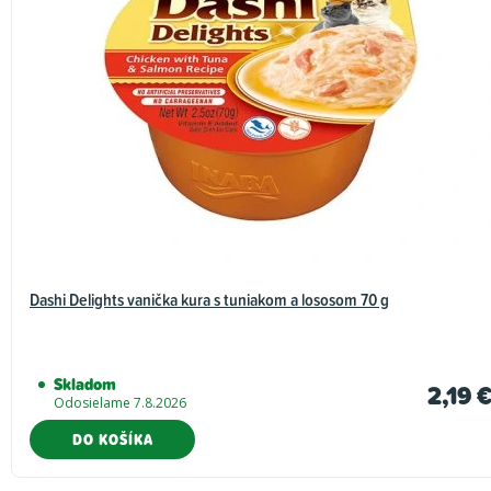
Dashi Delights vanička kura s tuniakom a lososom 70 g
Skladom
2,19 
Odosielame 7.8.2026
DO KOŠÍKA