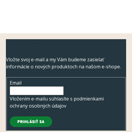
Z
Odoberať newsletter
á
p
Vložte svoj e-mail a my Vám budeme zasielať
informácie o nových produktoch na našom e-shope.
ä
t
Email
i
e
Vložením e-mailu súhlasíte s
podmienkami
ochrany osobných údajov
PRIHLÁSIŤ SA