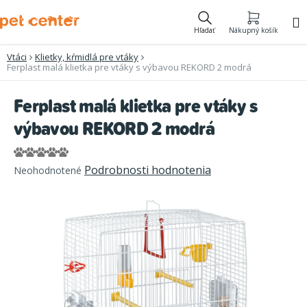
Prejsť
na
Hľadať
Nákupný košík
obsah
Vtáci
Klietky, kŕmidlá pre vtáky
Ferplast malá klietka pre vtáky s výbavou REKORD 2 modrá
Ferplast malá klietka pre vtáky s
výbavou REKORD 2 modrá
Priemerné
Podrobnosti hodnotenia
Neohodnotené
hodnotenie
produktu
je
0,0
z
5
hviezdičiek.