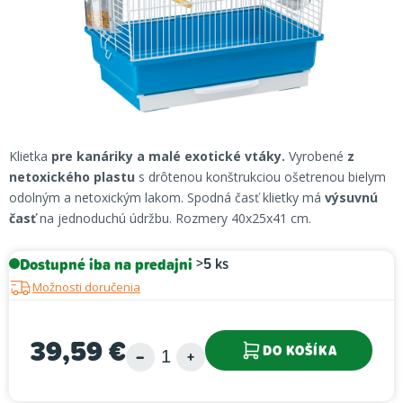
Klietka
pre kanáriky a malé exotické vtáky.
Vyrobené
z
netoxického plastu
s drôtenou konštrukciou ošetrenou bielym
odolným a netoxickým lakom. Spodná časť klietky má
výsuvnú
časť
na jednoduchú údržbu. Rozmery 40x25x41 cm.
Dostupné iba na predajni
>5 ks
Možnosti doručenia
39,59 €
DO KOŠÍKA
Jednotková cena: