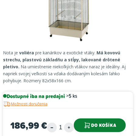
Nota je
voliéra
pre kanárikov a exotické vtáky.
Má kovovú
strechu, plastovú základňu a stĺpy, lakované drôtené
pletivo.
Na umiestnenie niekoľkých vtákov naraz je ideálny. Aj
napriek svojej veľkosti sa vďaka dodávaným kolesám ľahko
pohybuje. Rozmery 82x58x166 cm.
Dostupné iba na predajni
>5 ks
Možnosti doručenia
186,99 €
DO KOŠÍKA
Jednotková cena: