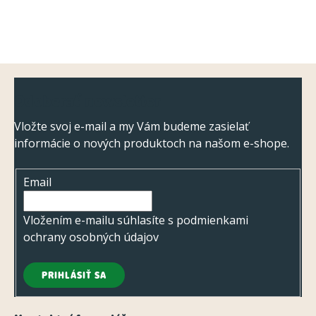
Z
Odoberať newsletter
á
p
Vložte svoj e-mail a my Vám budeme zasielať
informácie o nových produktoch na našom e-shope.
ä
t
Email
i
e
Vložením e-mailu súhlasíte s
podmienkami
ochrany osobných údajov
PRIHLÁSIŤ SA