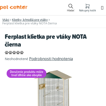
Prejsť
na
Hľadať
Nákupný košík
obsah
Vtáci
Klietky, kŕmidlá pre vtáky
Ferplast klietka pre vtáky NOTA čierna
Ferplast klietka pre vtáky NOTA
čierna
Priemerné
Podrobnosti hodnotenia
Neohodnotené
hodnotenie
produktu
Doručenie produktu môže
je
trvať dlhšie ako obvykle
0,0
z
5
hviezdičiek.