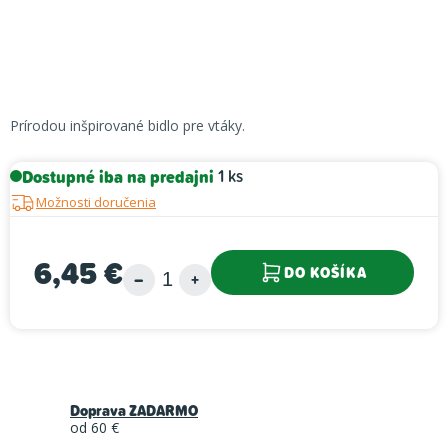
Prírodou inšpirované bidlo pre vtáky.
Dostupné iba na predajni
1 ks
Možnosti doručenia
6,45 €
DO KOŠÍKA
Jednotková cena:
Doprava ZADARMO
od 60 €