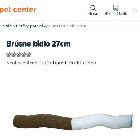
Prejsť
na
Hľadať
Nákupný košík
obsah
Vtáci
Hračky pre vtáky
Brúsne bidlo 27cm
Brúsne bidlo 27cm
Priemerné
Podrobnosti hodnotenia
Neohodnotené
hodnotenie
produktu
je
0,0
z
5
hviezdičiek.