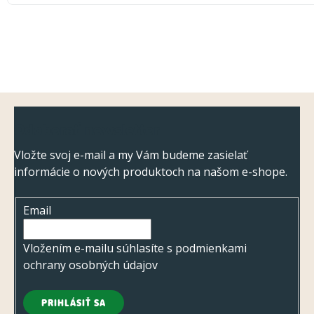
Z
Odoberať newsletter
á
p
Vložte svoj e-mail a my Vám budeme zasielať
informácie o nových produktoch na našom e-shope.
ä
t
Email
i
e
Vložením e-mailu súhlasíte s
podmienkami
ochrany osobných údajov
PRIHLÁSIŤ SA