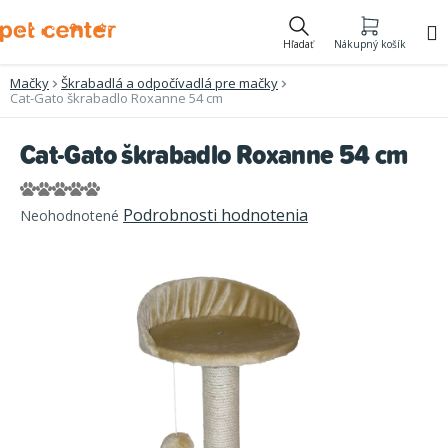
Prejsť
na
Hľadať
Nákupný košík
obsah
Mačky
Škrabadlá a odpočívadlá pre mačky
Cat-Gato škrabadlo Roxanne 54 cm
Cat-Gato škrabadlo Roxanne 54 cm
Priemerné
Podrobnosti hodnotenia
Neohodnotené
hodnotenie
produktu
je
0,0
z
5
hviezdičiek.