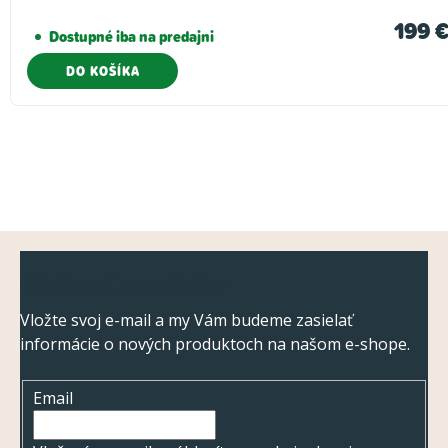
199 
Dostupné iba na predajni
DO KOŠÍKA
Z
Odoberať newsletter
á
p
Vložte svoj e-mail a my Vám budeme zasielať
informácie o nových produktoch na našom e-shope.
ä
t
Email
i
e