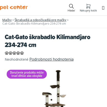
Prejsť
na
Hľadať
Nákupný košík
obsah
Mačky
Škrabadlá a odpočívadlá pre mačky
Cat-Gato škrabadlo Kilimandjaro 234-274 cm
Cat-Gato škrabadlo Kilimandjaro
234-274 cm
Priemerné
Podrobnosti hodnotenia
Neohodnotené
hodnotenie
produktu
Doručenie produktu môže
je
trvať dlhšie ako obvykle
0,0
z
5
hviezdičiek.