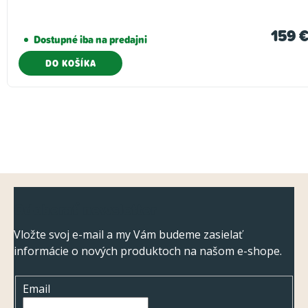
159 
Dostupné iba na predajni
DO KOŠÍKA
Z
Odoberať newsletter
á
p
Vložte svoj e-mail a my Vám budeme zasielať
informácie o nových produktoch na našom e-shope.
ä
t
Email
i