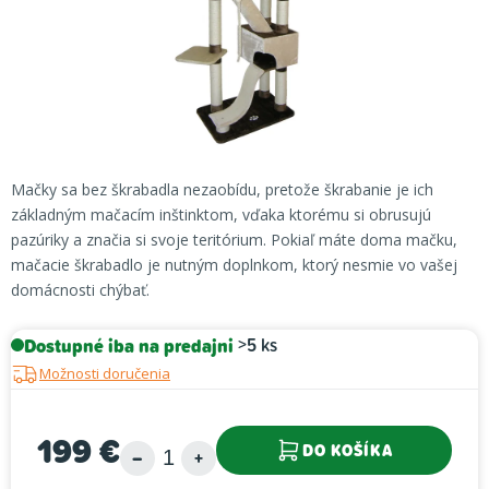
Mačky sa bez škrabadla nezaobídu, pretože škrabanie je ich
základným mačacím inštinktom, vďaka ktorému si obrusujú
pazúriky a značia si svoje teritórium. Pokiaľ máte doma mačku,
mačacie škrabadlo je nutným doplnkom, ktorý nesmie vo vašej
domácnosti chýbať.
Dostupné iba na predajni
>5 ks
Možnosti doručenia
199 €
DO KOŠÍKA
Jednotková cena: