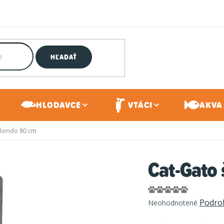
HĽADAŤ
HLODAVCE
VTÁCI
AKVA 
 Rondo 80 cm
Cat-Gato
Priemerné
Podro
Neohodnotené
hodnotenie
produktu