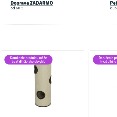
Doprava ZADARMO
Pe
od 60 €
klub
Doručenie produktu môže
Doručenie p
trvať dlhšie ako obvykle
trvať dlhši