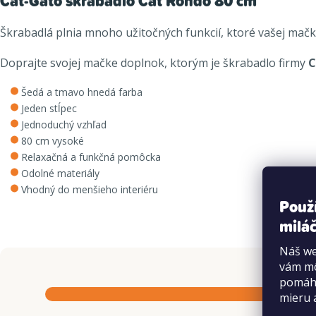
Cat-Gato škrabadlo Cat Rondo 80 cm
Škrabadlá plnia mnoho užitočných funkcií, ktoré vašej mač
Doprajte svojej mačke doplnok, ktorým je škrabadlo firmy
C
Šedá a tmavo hnedá farba
Jeden stĺpec
Jednoduchý vzhľad
80 cm vysoké
Relaxačná a funkčná pomôcka
Odolné materiály
Vhodný do menšieho interiéru
Použ
miláč
Náš we
vám mô
pomáha
mieru 