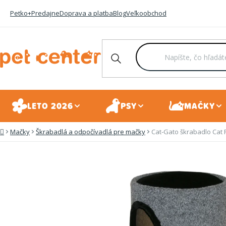
Prejsť
Petko+
Predajne
Doprava a platba
Blog
Veľkoobchod
na
obsah
LETO 2026
PSY
MAČKY
Mačky
Škrabadlá a odpočívadlá pre mačky
Cat-Gato škrabadlo Cat
Domov