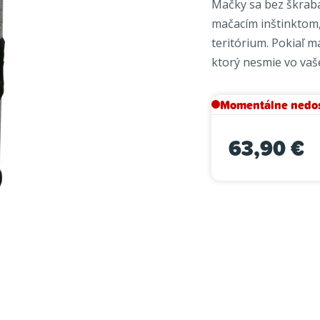
Mačky sa bez škraba
je
mačacím inštinktom,
0,0
teritórium. Pokiaľ 
z
ktorý nesmie vo vaš
5
hviezdičiek.
Momentálne nedo
63,90 €
Jednotková cena: