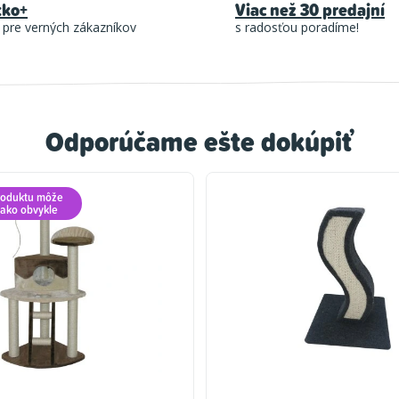
tko+
Viac než 30 predajní
 pre verných zákazníkov
s radosťou poradíme!
Odporúčame ešte dokúpiť
roduktu môže
e ako obvykle