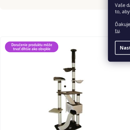
Vaše d
to, aby
Ďakuje
tu
.
Doručenie produktu môže
Nas
trvať dlhšie ako obvykle