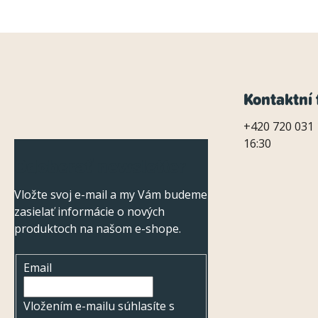
Z
Kontaktní 
á
+420 720 031 
16:30
p
Odoberať newsletter
ä
Vložte svoj e-mail a my Vám budeme
t
zasielať informácie o nových
i
produktoch na našom e-shope.
e
Email
Vložením e-mailu súhlasíte s