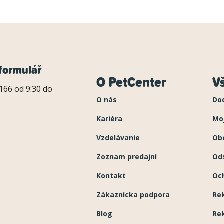
formulář
O PetCenter
V
166 od 9:30 do
O nás
Do
Kariéra
Mo
Vzdelávanie
Ob
Zoznam predajní
Ods
Kontakt
Oc
Zákaznícka podpora
Re
Blog
Re