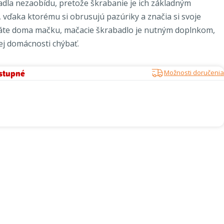
dla nezaobídu, pretože škrabanie je ich základným
 vďaka ktorému si obrusujú pazúriky a značia si svoje
máte doma mačku, mačacie škrabadlo je nutným doplnkom,
ej domácnosti chýbať.
stupné
Možnosti doručenia