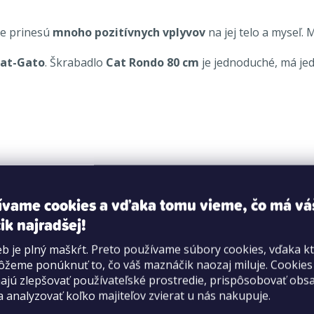
ke prinesú
mnoho pozitívnych vplyvov
na jej telo a myseľ.
at-Gato
. Škrabadlo
Cat Rondo 80 cm
je jednoduché, má jed
ívame cookies a vďaka tomu vieme, čo má vá
ik najradšej!
b je plný maškŕt. Preto používame súbory cookies, vďaka k
žeme ponúknuť to, čo váš maznáčik naozaj miluje. Cookie
jú zlepšovať používateľské prostredie, prispôsobovať obs
a analyzovať koľko majiteľov zvierat u nás nakupuje.