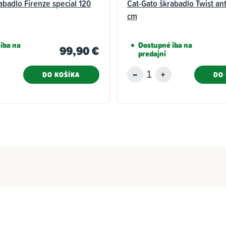
abadlo Firenze special 120
Cat-Gato škrabadlo Twist an
cm
iba na
Dostupné iba na
99,90 €
predajni
DO KOŠÍKA
DO 