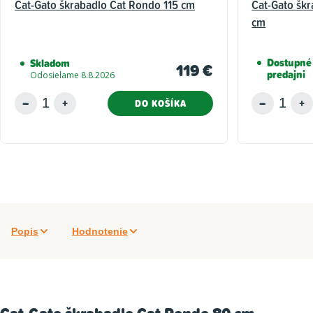
Cat-Gato škrabadlo Cat Rondo 115 cm
Cat-Gato škr
cm
Dostupné 
Skladom
119 €
predajni
Odosielame 8.8.2026
DO KOŠÍKA
Popis
Hodnotenie