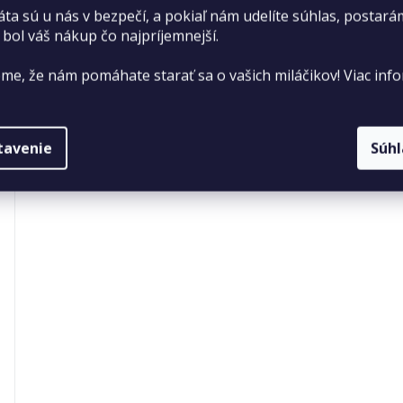
áta sú u nás v bezpečí, a pokiaľ nám udelíte súhlas, postará
 bol váš nákup čo najpríjemnejší.
me, že nám pomáhate starať sa o vašich miláčikov! Viac info
tavenie
Súh