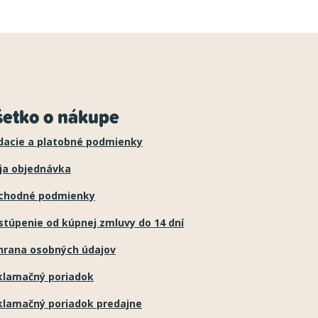
šetko o nákupe
dacie a platobné podmienky
ja objednávka
chodné podmienky
túpenie od kúpnej zmluvy do 14 dní
hrana osobných údajov
klamačný poriadok
klamačný poriadok predajne