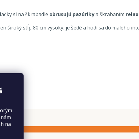
 Mačky si na škrabadle
obrusujú pazúriky
a škrabaním r
elax
en široký stĺp 80 cm vysoký, je šedé a hodí sa do malého int
š
torým
s nám
ah na