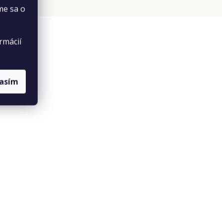
me sa o
rmácií
lasím