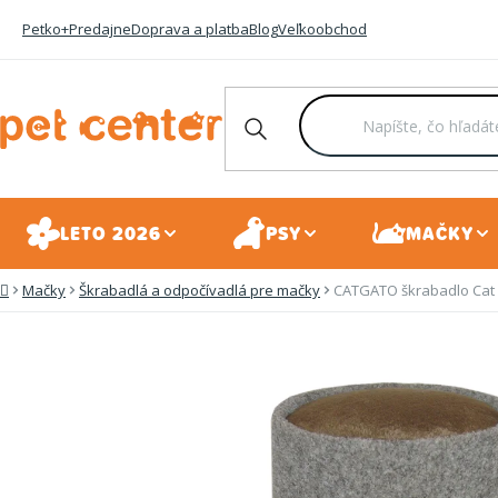
Prejsť
Petko+
Predajne
Doprava a platba
Blog
Veľkoobchod
na
obsah
LETO 2026
PSY
MAČKY
Mačky
Škrabadlá a odpočívadlá pre mačky
CATGATO škrabadlo Cat
Domov