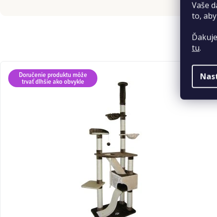
Vaše d
to, aby
Ďakuje
tu
.
Doručenie produktu môže
Nas
trvať dlhšie ako obvykle