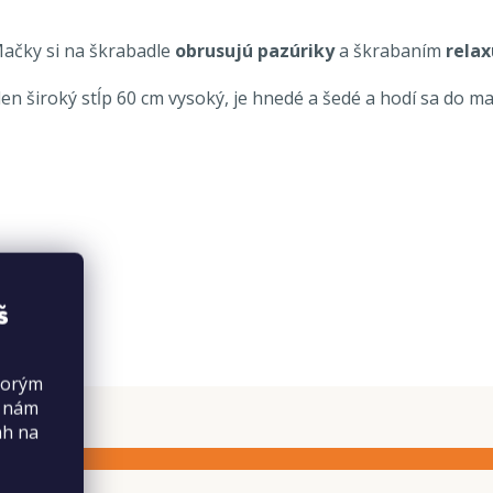
Mačky si na škrabadle
obrusujú pazúriky
a škrabaním
relax
en široký stĺp 60 cm vysoký, je hnedé a šedé a hodí sa do m
š
torým
s nám
ah na