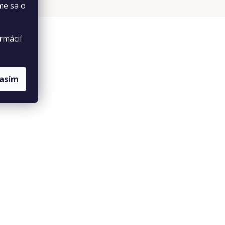
me sa o
rmácií
lasím