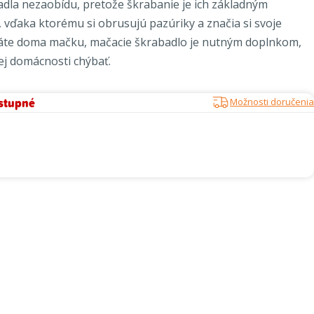
dla nezaobídu, pretože škrabanie je ich základným
 vďaka ktorému si obrusujú pazúriky a značia si svoje
máte doma mačku, mačacie škrabadlo je nutným doplnkom,
ej domácnosti chýbať.
stupné
Možnosti doručenia