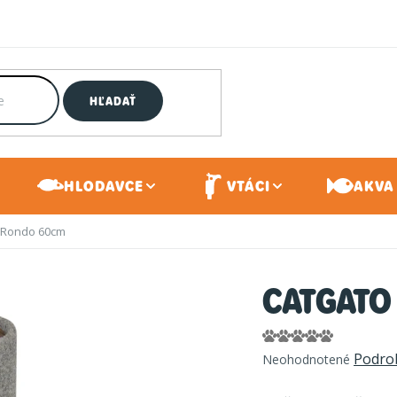
HĽADAŤ
HLODAVCE
VTÁCI
AKVA 
 Rondo 60cm
CATGATO 
Priemerné
Podro
Neohodnotené
hodnotenie
produktu