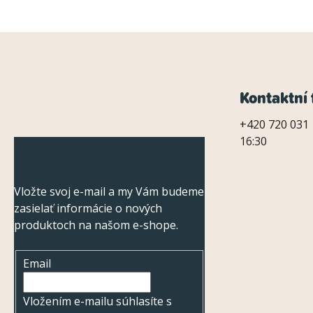
Z
Kontaktní 
á
+420 720 031 
16:30
p
Odoberať newsletter
ä
Vložte svoj e-mail a my Vám budeme
t
zasielať informácie o nových
i
produktoch na našom e-shope.
e
Email
Vložením e-mailu súhlasíte s