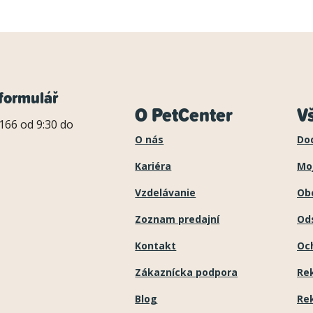
formulář
O PetCenter
V
166 od 9:30 do
O nás
Do
Kariéra
Mo
Vzdelávanie
Ob
Zoznam predajní
Ods
Kontakt
Oc
Zákaznícka podpora
Re
Blog
Re