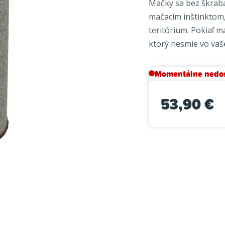
Mačky sa bez škraba
je
mačacím inštinktom,
0,0
teritórium. Pokiaľ 
z
ktorý nesmie vo vaš
5
hviezdičiek.
Momentálne nedo
53,90 €
Jednotková cena: