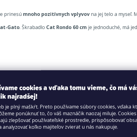
ke prinesú
mnoho pozitívnych vplyvov
na jej telo a myseľ. 
at-Gato
. Škrabadlo
Cat Rondo 60 cm
je jednoduché, má jed
ívame cookies a vďaka tomu vieme, čo má vá
ik najradšej!
b je plný maškŕt. Preto používame súbory cookies, vďaka k
žeme ponúknuť to, čo váš maznáčik naozaj miluje. Cookie
jú zlepšovať používateľské prostredie, prispôsobovať obs
a analyzovať koľko majiteľov zvierat u nás nakupuje.