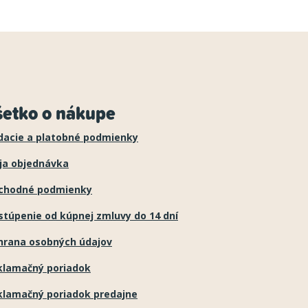
šetko o nákupe
dacie a platobné podmienky
ja objednávka
chodné podmienky
túpenie od kúpnej zmluvy do 14 dní
hrana osobných údajov
klamačný poriadok
klamačný poriadok predajne