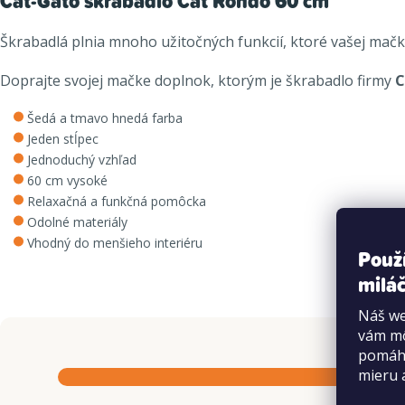
Cat-Gato škrabadlo Cat Rondo 60 cm
Škrabadlá plnia mnoho užitočných funkcií, ktoré vašej mač
Doprajte svojej mačke doplnok, ktorým je škrabadlo firmy
C
Šedá a tmavo hnedá farba
Jeden stĺpec
Jednoduchý vzhľad
60 cm vysoké
Relaxačná a funkčná pomôcka
Odolné materiály
Vhodný do menšieho interiéru
Použ
miláč
Náš we
vám mô
pomáha
mieru 