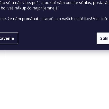
áta sú u nás v bezpečí, a pokiaľ nám udelíte súhlas, postará
 bol váš nákup čo najpríjemnejší.
me, že nám pomáhate starať sa o vašich miláčikov! Viac info
tavenie
Súh