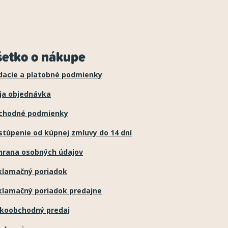
šetko o nákupe
dacie a platobné podmienky
ja objednávka
chodné podmienky
túpenie od kúpnej zmluvy do 14 dní
hrana osobných údajov
klamačný poriadok
klamačný poriadok predajne
ľkoobchodný predaj