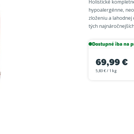
Holistické
kompletn
je
hypoalergénne
,
neo
0,0
zloženiu
a
lahodnej
z
tých najnáročnejšíc
5
hviezdičiek.
Dostupné iba na p
69,99 €
5,83 € / 1 kg
Jednotková cena: