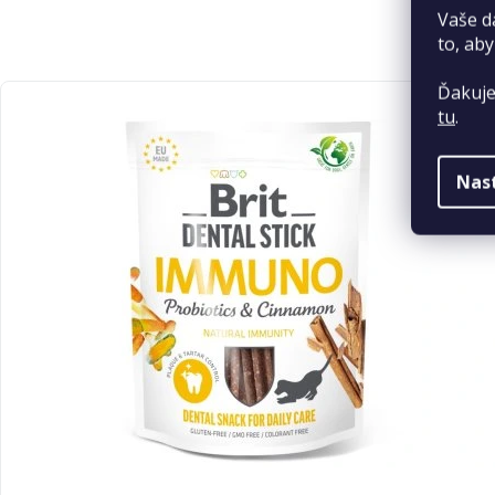
Vaše d
to, aby
Ďakuje
tu
.
Nas