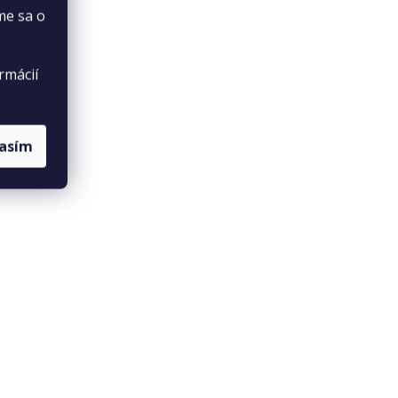
me sa o
rmácií
lasím