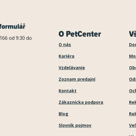
formulář
O PetCenter
V
166 od 9:30 do
O nás
Do
Kariéra
Mo
Vzdelávanie
Ob
Zoznam predajní
Ods
Kontakt
Oc
Zákaznícka podpora
Re
Blog
Re
Slovník pojmov
Ve