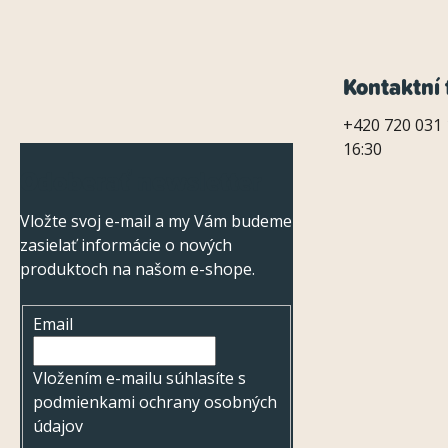
Z
Kontaktní 
á
+420 720 031 
16:30
p
Odoberať newsletter
ä
Vložte svoj e-mail a my Vám budeme
t
zasielať informácie o nových
i
produktoch na našom e-shope.
e
Email
Vložením e-mailu súhlasíte s
podmienkami ochrany osobných
údajov