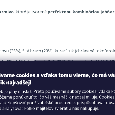
 krmivo
, ktoré je tvorené
perfektnou kombináciou jahňaci
hovu (25%), žltý hrach (20%), kurací tuk (chránené tokoferolm
3 (3a671) 1 500 IU, vitamín E (3a700) 400 mg, zinok (3b606)
pol 8,0%, vláknina 3,2%, vlhkosť 10,0%, vápnik 1,6%, fosfor
ívame cookies a vďaka tomu vieme, čo má vá
ik najradšej!
b je plný maškŕt. Preto používame súbory cookies, vďaka k
žeme ponúknuť to, čo váš maznáčik naozaj miluje. Cookie
jú zlepšovať používateľské prostredie, prispôsobovať obs
a analyzovať koľko majiteľov zvierat u nás nakupuje.