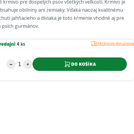
é
krmivo
pre dospelých
psov všetkých
veľkostí
.
Krmivo
je
bsahuje
obilniny
ani
zemiaky
.
Vďaka
naozaj
kvalitnému
chuti
jahňacieho
a
diviaka
je toto
kŕmenie
vhodné aj
pre
h
psích
gurmánov
.
redajni
4 ks
Možnosti doručenia
DO KOŠÍKA