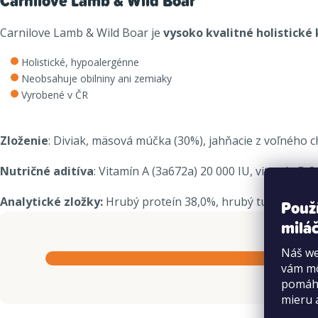
Carnilove Lamb & Wild Boar
Carnilove Lamb & Wild Boar je
vysoko kvalitné holistické
Holistické, hypoalergénne
Neobsahuje obilniny ani zemiaky
Vyrobené v ČR
Zloženie
: Diviak, mäsová múčka (30%), jahňacie z voľného c
Nutričné ​​aditíva
: Vitamín A (3a672a) 20 000 IU, vitamín D 
Analytické zložky:
Hrubý proteín 38,0%, hrubý tuk 20,0%, po
Použ
miláč
Náš we
vám mô
pomáha
mieru 