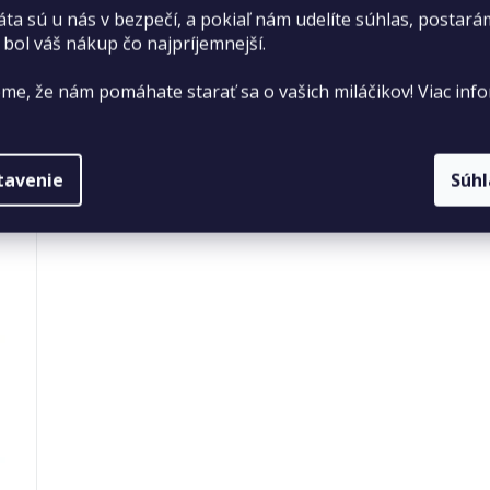
áta sú u nás v bezpečí, a pokiaľ nám udelíte súhlas, postará
 bol váš nákup čo najpríjemnejší.
me, že nám pomáhate starať sa o vašich miláčikov! Viac info
tavenie
Súh