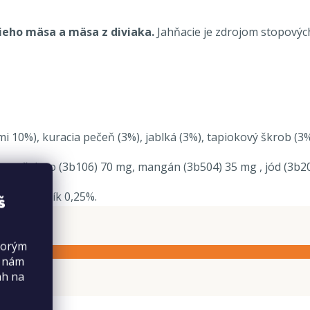
eho mäsa a mäsa z diviaka.
Jahňacie je zdrojom stopových
i 10%), kuracia pečeň (3%), jablká (3%), tapiokový škrob (3%
 85 mg, železo (3b106) 70 mg, mangán (3b504) 35 mg , jód (3b
 1,3%, sodík 0,25%.
š
torým
s nám
ah na