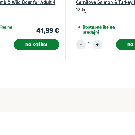
mb & Wild Boar for Adult 4
Carnilove Salmon & Turkey 
12 kg
iba na
Dostupné iba na
41,99 €
predajni
DO KOŠÍKA
DO 