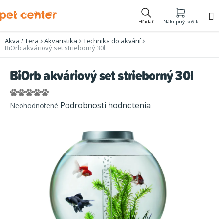
Prejsť
na
Hľadať
Nákupný košík
obsah
Akva / Tera
Akvaristika
Technika do akvárií
BiOrb akváriový set strieborný 30l
BiOrb akváriový set strieborný 30l
Priemerné
Podrobnosti hodnotenia
Neohodnotené
hodnotenie
produktu
je
0,0
z
5
hviezdičiek.