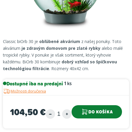
Classic biOrb 30 je
obľúbené akvárium
z našej ponuky. Toto
akvárium
je zdravým domovom pre zlaté rybky
alebo malé
tropické rybky. V ponuke je však sortiment, ktorý vyhovie
každému. BiOrb 30 kombinuje
dobrý vzhľad so špičkovou
technológiou filtrácie
. Rozmery 40x42 cm.
Dostupné iba na predajni
1 ks
Možnosti doručenia
104,50 €
DO KOŠÍKA
Jednotková cena: