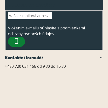
Z
Odoberať newsletter
á
p
ä
t
Vložením e-mailu súhlasíte s
podmienkami
ochrany osobných údajov
i
PRIHLÁSIŤ
e
SA
Kontaktní formulář
+420 720 031 166 od 9:30 do 16:30