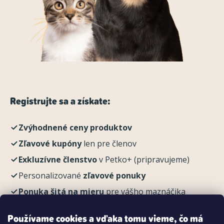
Registrujte sa a získate:
Zvýhodnené ceny produktov
Zľavové kupóny
len pre členov
Exkluzívne členstvo
v Petko+ (pripravujeme)
Personalizované
zľavové ponuky
Ponuka šitá na mieru
pre vášho maznáčika
REGISTROVAŤ
Používame cookies a vďaka tomu vieme, čo má