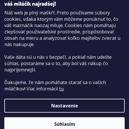
váš miláčik najradšej!
Náš web je plný maškŕt. Preto používame súbory
cookies, vďaka ktorým vám môžeme ponúknuť to, čo
Možnosti platby:
váš maznáčik naozaj miluje. Cookies nám pomáhajú
Dobierkou
zlepšovať používateľské prostredie, prispôsobovať
Hotovo aj kartou na pobočke
obsah na mieru a analyzovať koľko majiteľov zvierat u
nás nakupuje.
Vaše dáta sú u nás v bezpečí, a pokiaľ nám udelíte
súhlas, postaráme sa o to, aby bol váš nákup čo
najpríjemnejší.
Ďakujeme, že nám pomáhate starať sa o vašich
miláčikov! Viac informácií
tu
.
Nastavenie
Copyright 2026
PetCenter.sk
. Všetky práva vyhradené.
Súhlasím