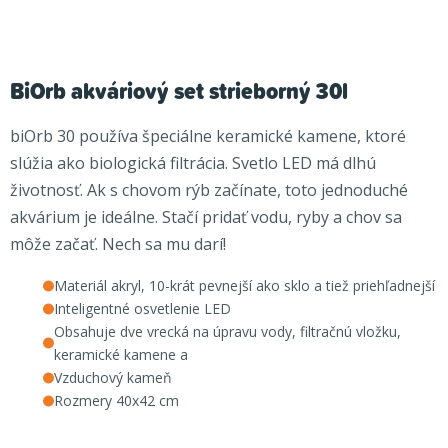
BiOrb akváriový set strieborný 30l
biOrb 30 používa špeciálne keramické kamene, ktoré
slúžia ako biologická filtrácia. Svetlo LED má dlhú
životnosť. Ak s chovom rýb začínate, toto jednoduché
akvárium je ideálne. Stačí pridať vodu, ryby a chov sa
môže začať. Nech sa mu darí!
Materiál akryl, 10-krát pevnejší ako sklo a tiež priehľadnejší
Inteligentné osvetlenie LED
Obsahuje dve vrecká na úpravu vody, filtračnú vložku,
keramické kamene a
Vzduchový kameň
Rozmery 40x42 cm