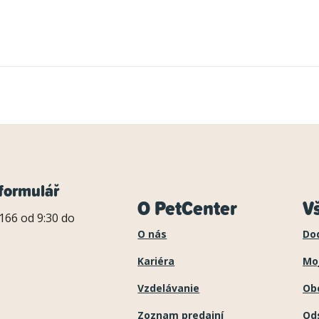
formulář
O PetCenter
V
166 od 9:30 do
O nás
Do
Kariéra
Mo
Vzdelávanie
Ob
Zoznam predajní
Ods