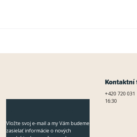
Z
Kontaktní 
á
+420 720 031 
16:30
p
Odoberať newsletter
ä
Vložte svoj e-mail a my Vám budeme
t
zasielať informácie o nových