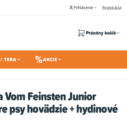
Prihlásenie
Registrácia
Prázdny košík
Nákupný
košík
/ TERA
AKCIE
 Vom Feinsten Junior
re psy hovädzie + hydinové