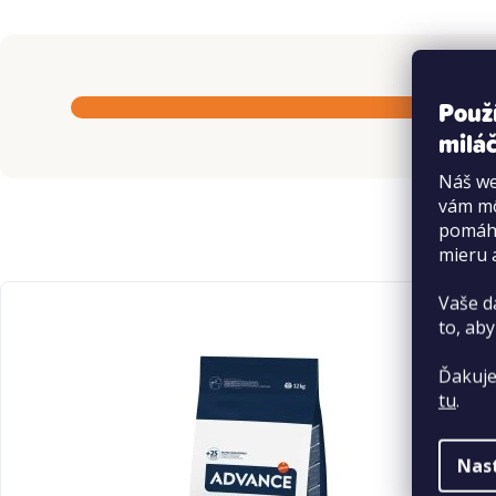
Použ
miláč
Náš we
vám mô
pomáha
mieru 
Vaše d
to, aby
Ďakuje
tu
.
Nas