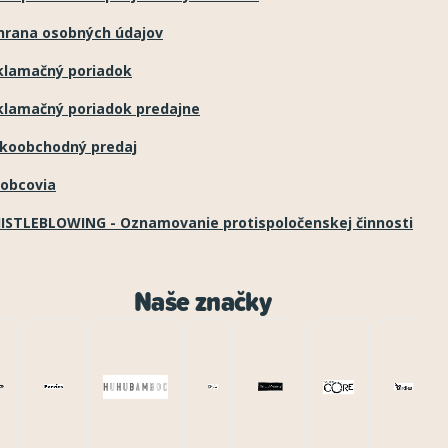
hrana osobných údajov
klamačný poriadok
klamačný poriadok predajne
ľkoobchodný predaj
robcovia
ISTLEBLOWING - Oznamovanie protispoločenskej činnosti
Naše značky