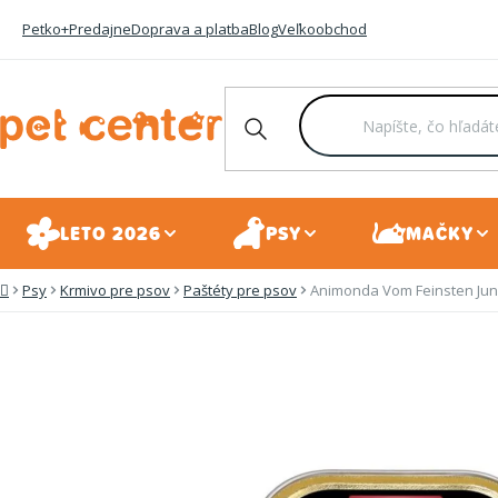
Prejsť
Petko+
Predajne
Doprava a platba
Blog
Veľkoobchod
na
obsah
LETO 2026
PSY
MAČKY
Psy
Krmivo pre psov
Paštéty pre psov
Animonda Vom Feinsten Juni
Domov