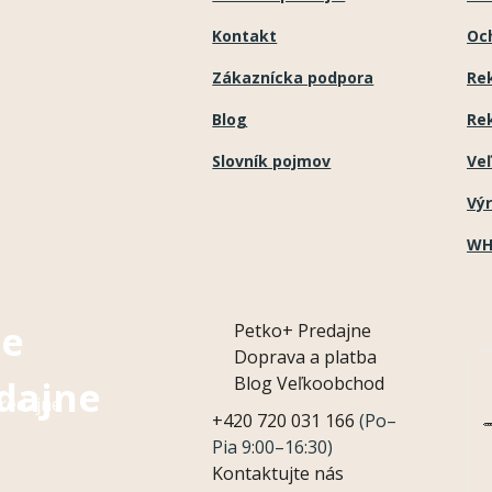
Kontakt
Oc
Zákaznícka podpora
Re
Blog
Re
Slovník pojmov
Ve
Vý
WH
e
Petko+
Predajne
Doprava a platba
Blog
Veľkoobchod
dajne
redajne
+420 720 031 166
(Po–
Pia 9:00–16:30)
Kontaktujte nás