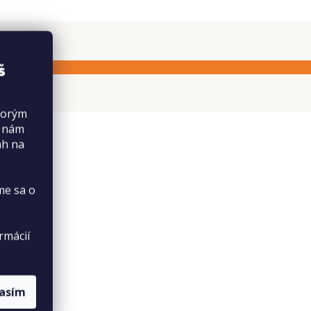
š
torým
s nám
ah na
me sa o
rmácií
lasím