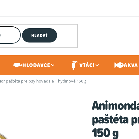
HĽADAŤ
HLODAVCE
VTÁCI
AKVA 
or paštéta pre psy hovädzie + hydinové 150 g
Animonda
paštéta p
150 g