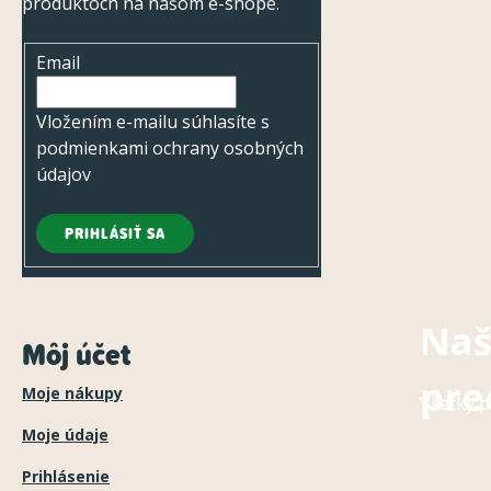
i
produktoch na našom e-shope.
e
Email
Vložením e-mailu súhlasíte s
podmienkami ochrany osobných
údajov
PRIHLÁSIŤ SA
Naš
Môj účet
pre
Moje nákupy
Všetky p
Moje údaje
Prihlásenie