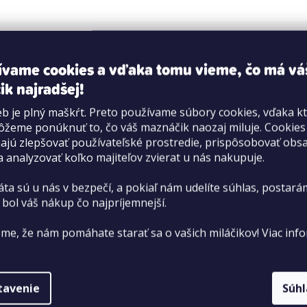
ívame cookies a vďaka tomu vieme, čo má vá
ik najradšej!
b je plný maškŕt. Preto používame súbory cookies, vďaka k
žeme ponúknuť to, čo váš maznáčik naozaj miluje. Cookie
jú zlepšovať používateľské prostredie, prispôsobovať obs
a analyzovať koľko majiteľov zvierat u nás nakupuje.
áta sú u nás v bezpečí, a pokiaľ nám udelíte súhlas, postará
 bol váš nákup čo najpríjemnejší.
me, že nám pomáhate starať sa o vašich miláčikov! Viac info
tavenie
Súh