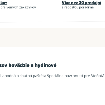
tko+
Viac než 30 predajní
 pre verných zákazníkov
s radosťou poradíme!
sov hovädzie a hydinové
ahodná a chutná paštéta špeciálne navrhnutá pre šteňatá.