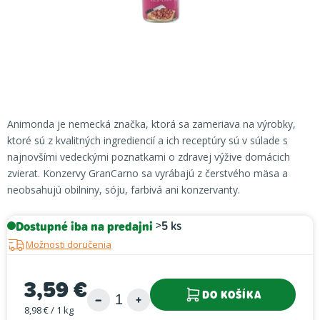
Animonda je nemecká značka, ktorá sa zameriava na výrobky,
ktoré sú z kvalitných ingrediencií a ich receptúry sú v súlade s
najnovšími vedeckými poznatkami o zdravej výžive domácich
zvierat. Konzervy GranCarno sa vyrábajú z čerstvého mäsa a
neobsahujú obilniny, sóju, farbivá ani konzervanty.
Dostupné iba na predajni
>5 ks
Možnosti doručenia
3,59 €
DO KOŠÍKA
8,98 € / 1 kg
Jednotková cena: