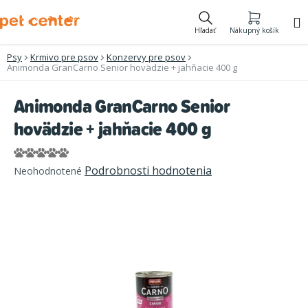
Prejsť
na
Hľadať
Nákupný košík
obsah
Psy
Krmivo pre psov
Konzervy pre psov
Animonda GranCarno Senior hovädzie + jahňacie 400 g
Animonda GranCarno Senior
hovädzie + jahňacie 400 g
Priemerné
Podrobnosti hodnotenia
Neohodnotené
hodnotenie
produktu
je
0,0
z
5
hviezdičiek.