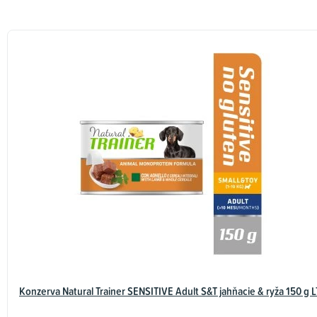
Konzerva Natural Trainer SENSITIVE Adult S&T jahňacie & ryža 150 g L