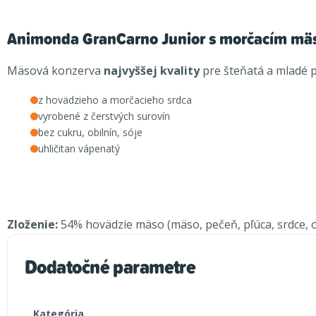
Animonda GranCarno Junior s morčacím m
Mäsová konzerva
najvyššej kvality
pre šteňatá a mladé p
z hovädzieho a morčacieho srdca
vyrobené z čerstvých surovín
bez cukru, obilnín, sóje
uhličitan vápenatý
Zloženie:
54% hovädzie mäso (mäso, pečeň, pľúca, srdce, o
Dodatočné parametre
Kategória