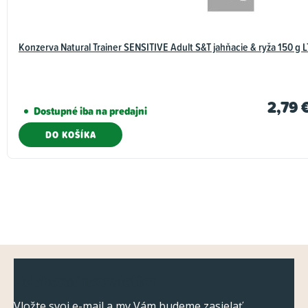
Konzerva Natural Trainer SENSITIVE Adult S&T jahňacie & ryža 150 g L
2,79 
Dostupné iba na predajni
DO KOŠÍKA
Z
Odoberať newsletter
á
Vložte svoj e-mail a my Vám budeme zasielať