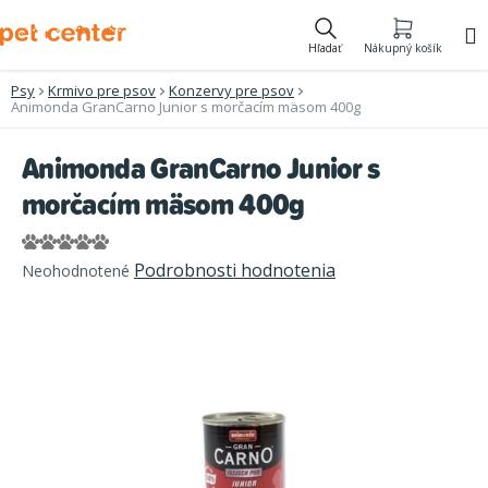
Prejsť
na
Hľadať
Nákupný košík
obsah
Psy
Krmivo pre psov
Konzervy pre psov
Animonda GranCarno Junior s morčacím mäsom 400g
Animonda GranCarno Junior s
morčacím mäsom 400g
Priemerné
Podrobnosti hodnotenia
Neohodnotené
hodnotenie
produktu
je
0,0
z
5
hviezdičiek.