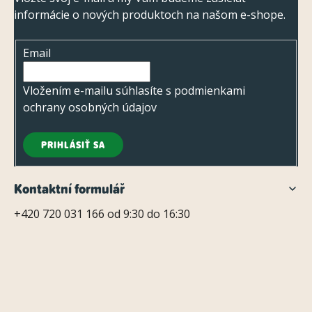
p
informácie o nových produktoch na našom e-shope.
ä
t
Email
i
e
Vložením e-mailu súhlasíte s
podmienkami
ochrany osobných údajov
PRIHLÁSIŤ SA
Kontaktní formulář
+420 720 031 166 od 9:30 do 16:30