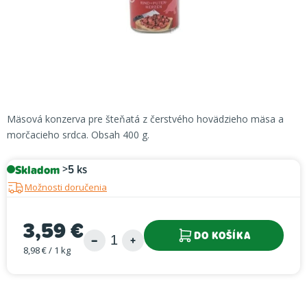
Mäsová konzerva pre šteňatá z čerstvého hovädzieho mäsa a
morčacieho srdca. Obsah 400 g.
Skladom
>5 ks
Možnosti doručenia
3,59 €
DO KOŠÍKA
8,98 € / 1 kg
Jednotková cena: