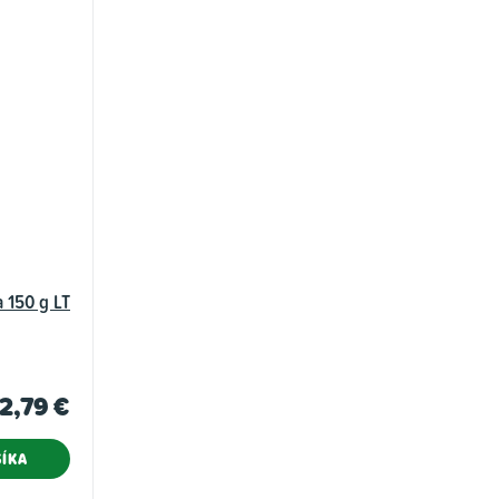
 150 g LT
2,79 €
ÍKA