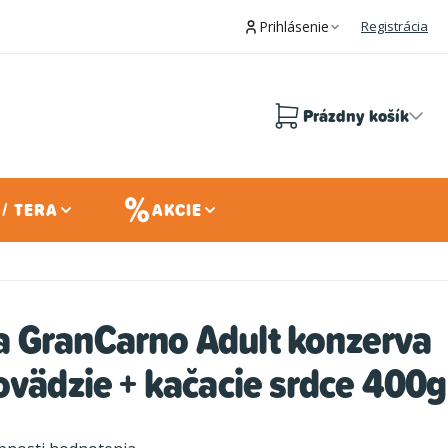
Prihlásenie
Registrácia
Prázdny košík
Nákupný
košík
/ TERA
AKCIE
 GranCarno Adult konzerva
ovädzie + kačacie srdce 400g