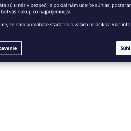
áta sú u nás v bezpečí, a pokiaľ nám udelíte súhlas, postará
 bol váš nákup čo najpríjemnejší.
me, že nám pomáhate starať sa o vašich miláčikov! Viac info
tavenie
Súh