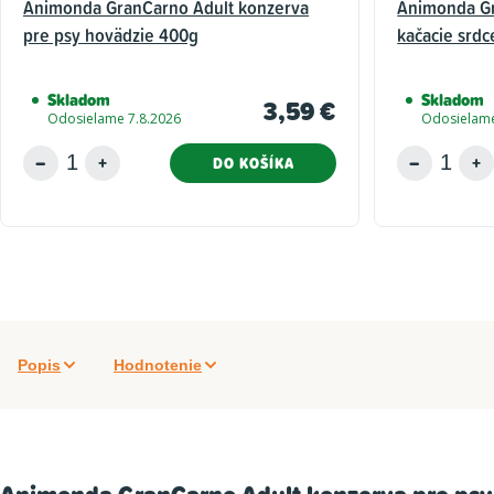
Animonda GranCarno Adult konzerva
Animonda Gr
pre psy hovädzie 400g
kačacie srd
Skladom
Skladom
3,59 €
Odosielame 7.8.2026
Odosielame
DO KOŠÍKA
Popis
Hodnotenie