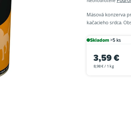
Podro
Neohodnotené
hodnotenie
produktu
Mäsová konzerva pr
je
kačacieho srdca. Ob
0,0
z
5
Skladom
>5 ks
hviezdičiek.
3,59 €
8,98 € / 1 kg
Jednotková cena: