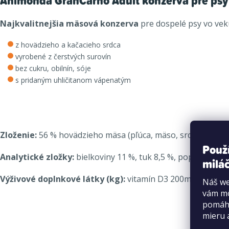
Animonda GranCarno Adult konzerva pre psy 
Najkvalitnejšia mäsová konzerva
pre dospelé psy vo ve
z hovädzieho a kačacieho srdca
vyrobené z čerstvých surovín
bez cukru, obilnín, sóje
s pridaným uhličitanom vápenatým
Zloženie:
56 % hovädzieho mäsa (pľúca, mäso, srdce, pečeň, 
Použ
Analytické zložky:
bielkoviny 11 %, tuk 8,5 %, popol 1,8 %, 
miláč
Výživové doplnkové látky (kg):
vitamín D3 200m.j., jód 0
Náš we
vám mô
pomáha
mieru 