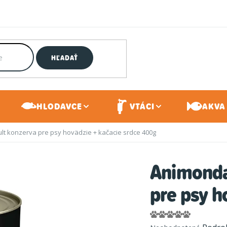
HĽADAŤ
HLODAVCE
VTÁCI
AKVA 
t konzerva pre psy hovädzie + kačacie srdce 400g
Animonda
pre psy h
Priemerné