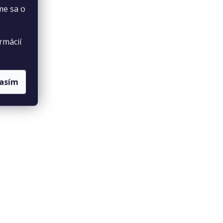
me sa o
rmácií
lasím