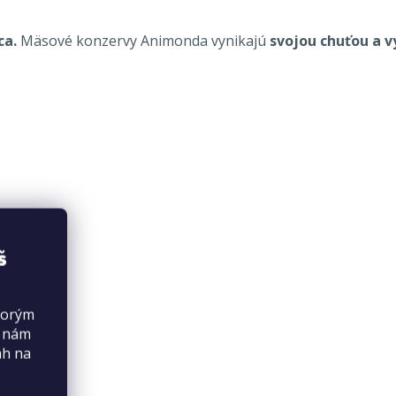
ca.
Mäsové konzervy Animonda vynikajú
svojou chuťou a 
š
torým
s nám
ah na