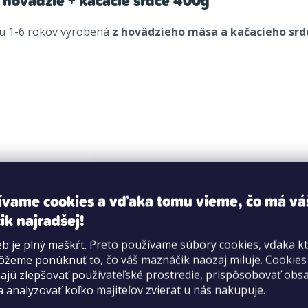
hovädzie + kačacie srdce 400g
ku 1-6 rokov vyrobená
z hovädzieho mäsa a kačacieho srd
obličky), 12 % kačacie srdce, uhličitan vápenatý
ívame cookies a vďaka tomu vieme, čo má vá
vláknina 0,5 %, vlhkosť 77 %.
ik najradšej!
,2mg, mangán 1,5mg, zinok 10mg
b je plný maškŕt. Preto používame súbory cookies, vďaka k
žeme ponúknuť to, čo váš maznáčik naozaj miluje. Cookie
jú zlepšovať používateľské prostredie, prispôsobovať obs
a analyzovať koľko majiteľov zvierat u nás nakupuje.