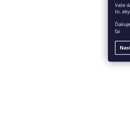
Vaše d
to, aby
Ďakuje
tu
.
Nas